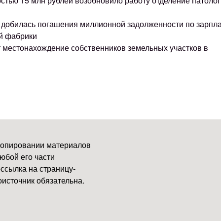
остью 15 млн рублей возобновило работу отделение патоло
ке добилась погашения миллионной задолженности по зарпл
й фабрики
т местонахождение собственников земельных участков в
копировании материалов
юбой его части
ссылка на страницу-
источник обязательна.