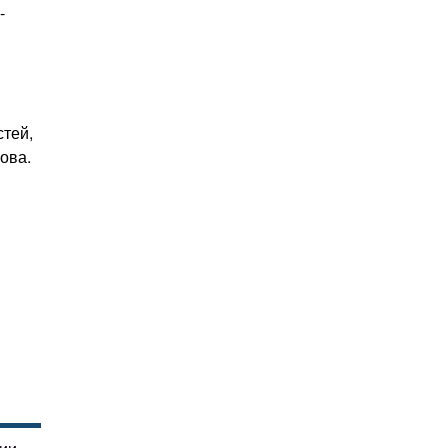
-
стей,
ова.