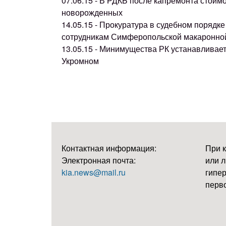
07.06.15 - В РДКБ после капремонта стоим
новорожденных
14.05.15 - Прокуратура в судебном поряд
сотрудникам Симферопольской макаронно
13.05.15 - Минимущества РК устанавливае
Укромном
Контактная информация:
При 
Электронная почта:
или л
kia.news@mail.ru
гипер
перво