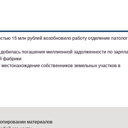
остью 15 млн рублей возобновило работу отделение патоло
ке добилась погашения миллионной задолженности по зарпл
й фабрики
т местонахождение собственников земельных участков в
копировании материалов