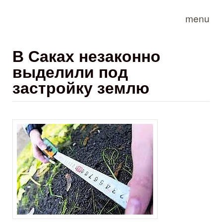
Skip to main content
menu
В Саках незаконно
выделили под
застройку землю