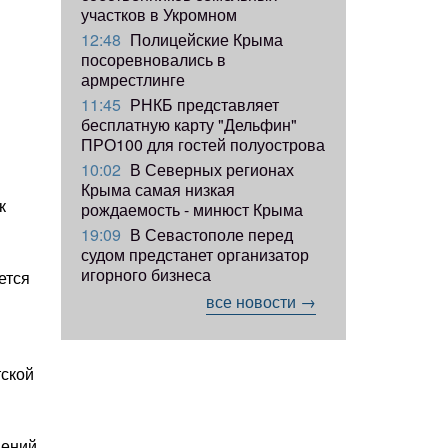
участков в Укромном
12:48
Полицейские Крыма
посоревновались в
армрестлинге
11:45
РНКБ представляет
я
бесплатную карту "Дельфин"
ПРО100 для гостей полуострова
10:02
В Северных регионах
Крыма самая низкая
к
рождаемость - минюст Крыма
19:09
В Севастополе перед
судом предстанет организатор
игорного бизнеса
ется
все новости →
тской
ений,