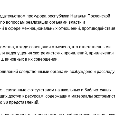
едательством прокурора республики Натальи Поклонской
по вопросам реализации органами власти и
ий в сфере межнациональных отношений, противодействи
омства, в ходе совещания отмечено, что ответственными
ля недопущения экстремистских проявлений, привлечения 
ц, виновных в их совершении.
оявлений следственными органами возбуждено и расследу
я, связанные с отсутствием на школьных и библиотечных
щих доступ к ресурсам, содержащим материалы экстремис
о 36 представлений.
и принятия местных программ по профилактике правонаруш