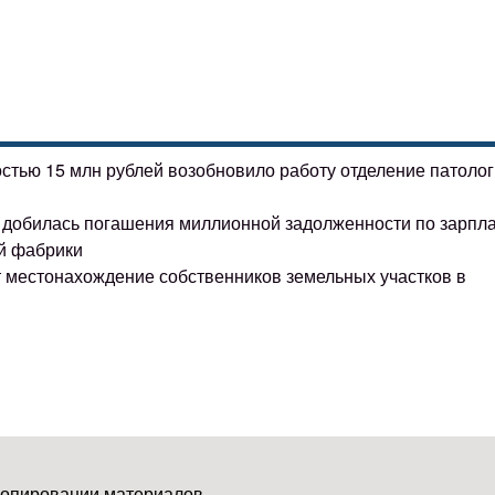
остью 15 млн рублей возобновило работу отделение патоло
ке добилась погашения миллионной задолженности по зарпл
й фабрики
т местонахождение собственников земельных участков в
копировании материалов