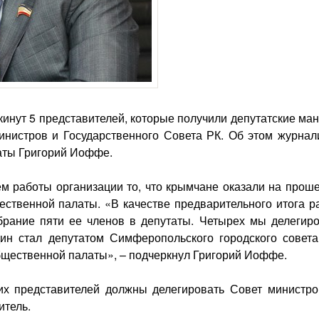
инут 5 представителей, которые получили депутатские ман
нистров и Государственного Совета РК. Об этом журнал
аты Григорий Иоффе.
ем работы организации то, что крымчане оказали на прош
ственной палаты. «В качестве предварительного итога р
рание пяти ее членов в депутаты. Четырех мы делегиро
дин стал депутатом Симферопольского городского совета
общественной палаты», – подчеркнул Григорий Иоффе.
х представителей должны делегировать Совет министро
итель.