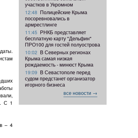
участков в Укромном
12:48
Полицейские Крыма
посоревновались в
армрестлинге
11:45
РНКБ представляет
бесплатную карту "Дельфин"
ПРО100 для гостей полуострова
даты.
10:02
В Северных регионах
Крыма самая низкая
истам
рождаемость - минюст Крыма
19:09
В Севастополе перед
судом предстанет организатор
едших
игорного бизнеса
аботы
все новости →
вали,
. С 1
в – 4