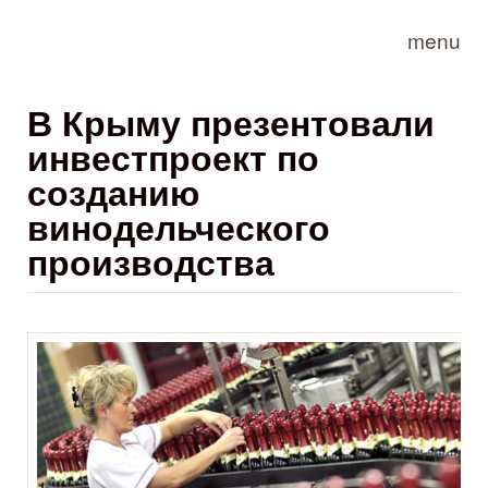
Skip to main content
menu
В Крыму презентовали
инвестпроект по
созданию
винодельческого
производства