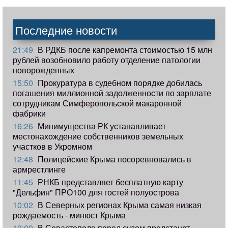
Последние новости
21:49
В РДКБ после капремонта стоимостью 15 млн
рублей возобновило работу отделение патологии
новорожденных
15:50
Прокуратура в судебном порядке добилась
погашения миллионной задолженности по зарплате
сотрудникам Симферопольской макаронной
фабрики
16:26
Минимущества РК устанавливает
местонахождение собственников земельных
участков в Укромном
12:48
Полицейские Крыма посоревновались в
армрестлинге
11:45
РНКБ представляет бесплатную карту
"Дельфин" ПРО100 для гостей полуострова
10:02
В Северных регионах Крыма самая низкая
рождаемость - минюст Крыма
19:09
В Севастополе перед судом предстанет