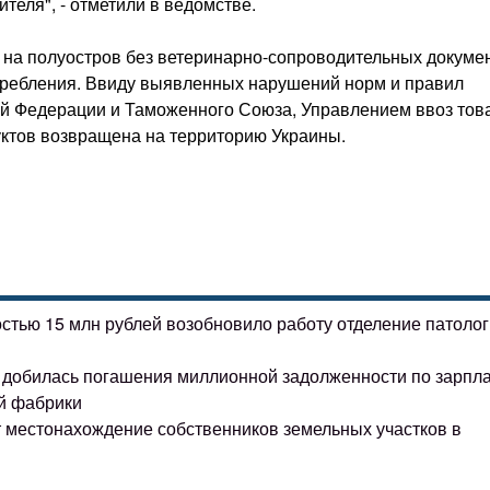
теля", - отметили в ведомстве.
 на полуостров без ветеринарно-сопроводительных докуме
требления. Ввиду выявленных нарушений норм и правил
ой Федерации и Таможенного Союза, Управлением ввоз тов
ктов возвращена на территорию Украины.
остью 15 млн рублей возобновило работу отделение патоло
ке добилась погашения миллионной задолженности по зарпл
й фабрики
т местонахождение собственников земельных участков в