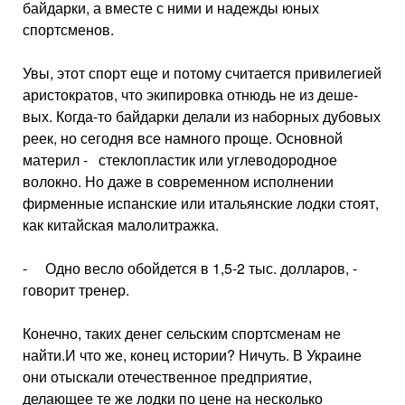
байдарки, а вместе с ними и надежды юных
спортсменов.
Увы, этот спорт еще и потому счи­тается привилегией
аристократов, что экипировка отнюдь не из деше­
вых. Когда-то байдарки делали из на­борных дубовых
реек, но сегодня все намного проще. Основной
материл - стеклопластик или углеводородное
волокно. Но даже в современном ис­полнении
фирменные испанские или итальянские лодки стоят,
как китай­ская малолитражка.
- Одно весло обойдется в 1,5-2 тыс. долларов, -
говорит тренер.
Конечно, таких денег сельским спортсменам не
найти.И что же, конец истории? Ничуть. В Украине
они отыскали отечествен­ное предприятие,
делающее те же лодки по цене на несколько