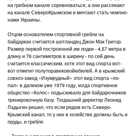
на гребном канале соревноваться, а они рассекают
на канале Северо­Крымском и мечтают стать чемпио­
нами Украины.
Отцом-основателем спортивной гребли на
байдарках считается шот­ландец Джон Мак Грегор.
Размер первой построенной им лодки - 4,57 метра в
длину и 76 сантиметров в ширину - по сей день
считается классическим, хотя этот вид спорта вот-
вот отметит полуторавековойюбилей. А в крымский
совхоз-завод «Изумрудный» этот вид спорта «по­
пал» в далеком уже 1979 году, когда спортивное
общество «Колос» поды­скивало для байдарочников
трени­ровочную базу. Тогдашний директор Леонид
Ладыгин решил, что если рядом есть Северо-
Крымский канал, то у них в хозяйстве должны быть и
пруды, и гребля.