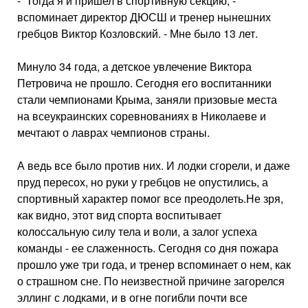
- Тогда я и пришел в спортивную сек­цию, -
вспоминает директор ДЮСШ и тренер нынешних
гребцов Виктор Коз­ловский. - Мне было 13 лет.
Минуло 34 года, а детское увлече­ние Виктора
Петровича не прошло. Сегодня его воспитанники
стали чем­пионами Крыма, заняли призовые места
на всеукраинских соревнова­ниях в Николаеве и
мечтают о лаврах чемпионов страны.
А ведь все было против них. И лодки сгорели, и даже
пруд пересох, но руки у гребцов не опустились, а
спортив­ный характер помог все преодолеть.Не зря,
как видно, этот вид спорта воспитывает
колоссальную силу тела и воли, а залог успеха
команды - ее слаженность. Сегодня со дня пожара
прошло уже три года, и тренер вспо­минает о нем, как
о страшном сне. По неизвестной причине загорелся
эллинг с лодками, и в огне погибли почти все