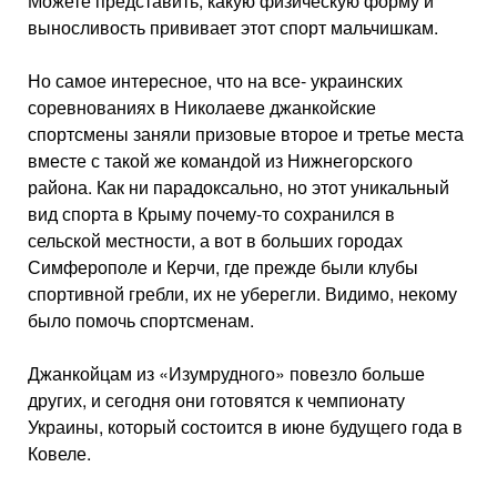
Можете представить, какую физиче­скую форму и
выносливость привива­ет этот спорт мальчишкам.
Но самое интересное, что на все- украинских
соревнованиях в Ни­колаеве джанкойские
спортсмены заняли призовые второе и третье места
вместе с такой же командой из Нижнегорского
района. Как ни парадоксально, но этот уникальный
вид спорта в Крыму почему-то со­хранился в
сельской местности, а вот в больших городах
Симферопо­ле и Керчи, где прежде были клубы
спортивной гребли, их не уберегли. Видимо, некому
было помочь спор­тсменам.
Джанкойцам из «Изумрудного» повез­ло больше
других, и сегодня они готовят­ся к чемпионату
Украины, который состо­ится в июне будущего года в
Ковеле.