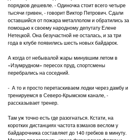
порядков дешевле. - Одиночка стоит всего че­тыре
тысячи гривен, - говорит Вик­тор Петрович. Сдали
оставшийся от пожара металлолом и обратились за
помощью к своему народному депу­тату Елене
Нетецкой. Она безучаст­ной не осталась, и за три
года в клубе появились шесть новых байдарок.
А когда от небывалой жары минув­шим летом в
«Изумрудном» пересох пруд, спортсмены
перебрались на соседний.
- А то и просто перетаскиваем лод­ки через дамбу и
тренируемся в Северо-Крымском канале, -
рассказы­вает тренер.
Там уж точно есть где разогнаться. Кстати, на
коротких дистанциях ча­стота взмахов веслом у
байдарочника составляет до 140 гребков в минуту.