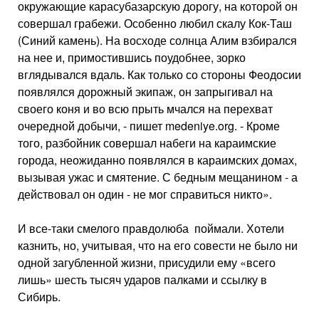
окружающие карасубазарскую дорогу, на которой он
совершал грабежи. Особенно любил скалу Кок-Таш
(Синий камень). На восходе солнца Алим взбирался
на нее и, примостившись поудобнее, зорко
вглядывался вдаль. Как только со стороны Феодосии
появлялся дорожный экипаж, он запрыгивал на
своего коня и во всю прыть мчался на перехват
очередной добычи, - пишет medeniye.org. - Кроме
того, разбойник совершал набеги на караимские
города, неожиданно появлялся в караимских домах,
вызывая ужас и смятение. С бедным мещанином - а
действовал он один - не мог справиться никто».
И все-таки смелого правдолюба поймали. Хотели
казнить, но, учитывая, что на его совести не было ни
одной загубленной жизни, присудили ему «всего
лишь» шесть тысяч ударов палками и ссылку в
Сибирь.