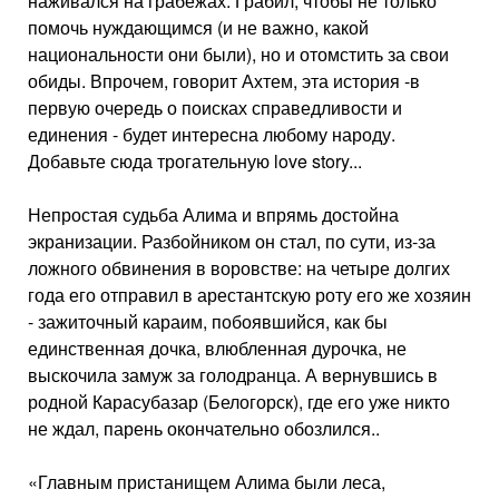
наживался на грабежах. Грабил, чтобы не только
помочь нуждающимся (и не важно, какой
национальности они были), но и отомстить за свои
обиды. Впрочем, говорит Ахтем, эта история -в
первую очередь о поисках справедливости и
единения - будет интересна любому народу.
Добавьте сюда трогательную love story...
Непростая судьба Алима и впрямь достойна
экранизации. Разбойником он стал, по сути, из-за
ложного обвинения в воровстве: на четыре долгих
года его отправил в арестантскую роту его же хозяин
- зажиточный караим, побоявшийся, как бы
единственная дочка, влюбленная дурочка, не
выскочила замуж за голодранца. А вернувшись в
родной Карасубазар (Белогорск), где его уже никто
не ждал, парень окончательно обозлился..
«Главным пристанищем Алима были леса,