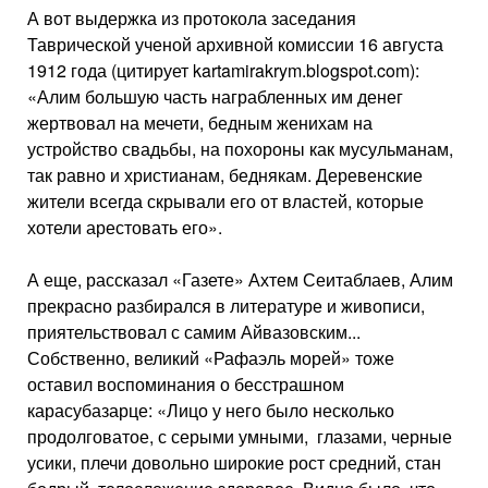
А вот выдержка из протокола заседания
Таврической ученой архивной комиссии 16 августа
1912 года (цитирует kartamirakrym.blogspot.com):
«Алим большую часть награбленных им денег
жертвовал на мечети, бедным женихам на
устройство свадьбы, на похороны как мусульманам,
так равно и христианам, беднякам. Деревенские
жители всегда скрывали его от властей, которые
хотели арестовать его».
А еще, рассказал «Газете» Ахтем Сеитаблаев, Алим
прекрасно разбирался в литературе и живописи,
приятельствовал с самим Айвазовским...
Собственно, великий «Рафаэль морей» тоже
оставил воспоминания о бесстрашном
карасубазарце: «Лицо у него было несколько
продолговатое, с серыми умными, глазами, черные
усики, плечи довольно широкие рост средний, стан