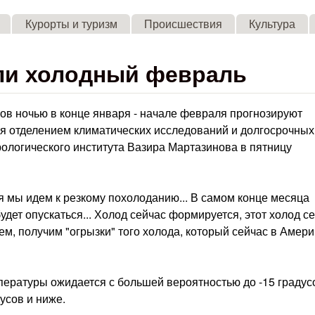
Skip to main content
Курорты и туризм
Происшествия
Культура
ли холодный февраль
сов ночью в конце января - начале февраля прогнозируют
я отделением климатических исследований и долгосрочных
ологического института Вазира Мартазинова в пятницу
я мы идем к резкому похолоданию... В самом конце месяца
дет опускаться... Холод сейчас формируется, этот холод с
ем, получим "огрызки" того холода, который сейчас в Америк
пературы ожидается с большей вероятностью до -15 градус
усов и ниже.