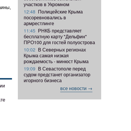
участков в Укромном
аины,
12:48
Полицейские Крыма
посоревновались в
армрестлинге
11:45
РНКБ представляет
бесплатную карту "Дельфин"
ПРО100 для гостей полуострова
10:02
В Северных регионах
Крыма самая низкая
рождаемость - минюст Крыма
19:09
В Севастополе перед
судом предстанет организатор
игорного бизнеса
гии
все новости →
ате