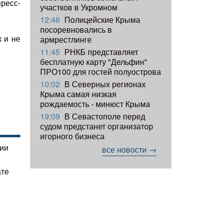
ресс-
участков в Укромном
12:48
Полицейские Крыма
посоревновались в
к и не
армрестлинге
11:45
РНКБ представляет
бесплатную карту "Дельфин"
ПРО100 для гостей полуострова
10:02
В Северных регионах
Крыма самая низкая
рождаемость - минюст Крыма
19:09
В Севастополе перед
судом предстанет организатор
игорного бизнеса
гии
все новости →
ате