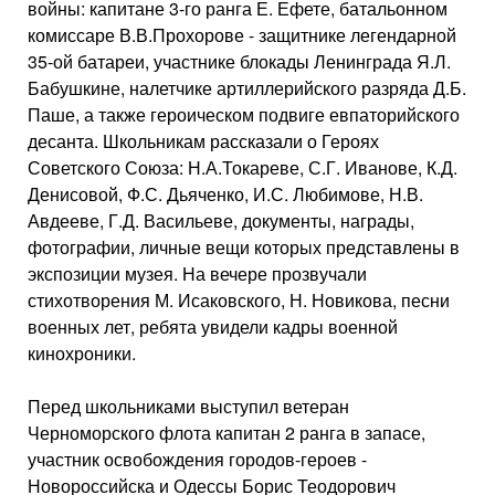
войны: капитане 3-го ранга Е. Ефете, батальонном
комиссаре В.В.Прохорове - защитнике легендарной
35-ой батареи, участнике блокады Ленинграда Я.Л.
Бабушкине, налетчике артиллерийского разряда Д.Б.
Паше, а также героическом подвиге евпаторийского
десанта. Школьникам рассказали о Героях
Советского Союза: Н.А.Токареве, С.Г. Иванове, К.Д.
Денисовой, Ф.С. Дьяченко, И.С. Любимове, Н.В.
Авдееве, Г.Д. Васильеве, документы, награды,
фотографии, личные вещи которых представлены в
экспозиции музея. На вечере прозвучали
стихотворения М. Исаковского, Н. Новикова, песни
военных лет, ребята увидели кадры военной
кинохроники.
Перед школьниками выступил ветеран
Черноморского флота капитан 2 ранга в запасе,
участник освобождения городов-героев -
Новороссийска и Одессы Борис Теодорович