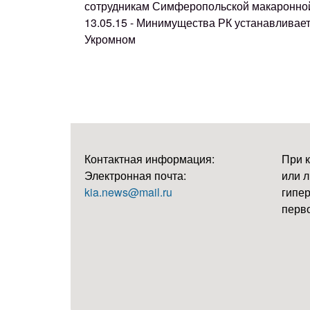
сотрудникам Симферопольской макаронно
13.05.15 - Минимущества РК устанавливае
Укромном
Контактная информация:
При 
Электронная почта:
или л
kia.news@mail.ru
гипер
перво