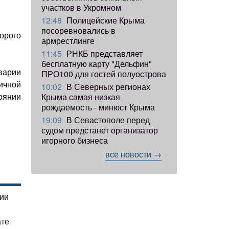
участков в Укромном
12:48
Полицейские Крыма
посоревновались в
орого
армрестлинге
11:45
РНКБ представляет
бесплатную карту "Дельфин"
варии
ПРО100 для гостей полуострова
ичной
10:02
В Северных регионах
оянии
Крыма самая низкая
рождаемость - минюст Крыма
19:09
В Севастополе перед
судом предстанет организатор
игорного бизнеса
все новости →
гии
ате