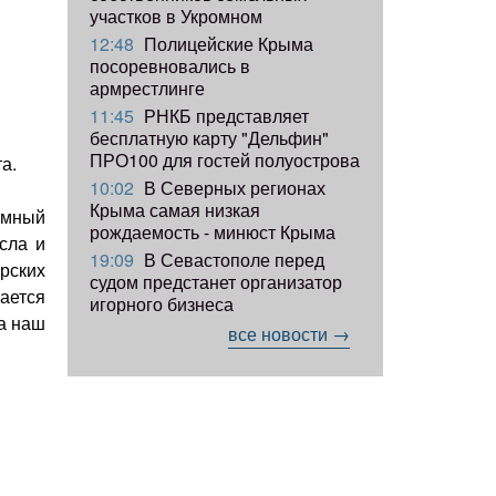
участков в Укромном
12:48
Полицейские Крыма
посоревновались в
армрестлинге
11:45
РНКБ представляет
бесплатную карту "Дельфин"
ПРО100 для гостей полуострова
а.
10:02
В Северных регионах
Крыма самая низкая
амный
рождаемость - минюст Крыма
сла и
19:09
В Севастополе перед
рских
судом предстанет организатор
ается
игорного бизнеса
на наш
все новости →