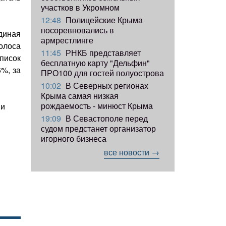
участков в Укромном
12:48
Полицейские Крыма
посоревновались в
диная
армрестлинге
олоса
11:45
РНКБ представляет
писок
бесплатную карту "Дельфин"
%, за
ПРО100 для гостей полуострова
10:02
В Северных регионах
Крыма самая низкая
рождаемость - минюст Крыма
ии
19:09
В Севастополе перед
судом предстанет организатор
игорного бизнеса
все новости →