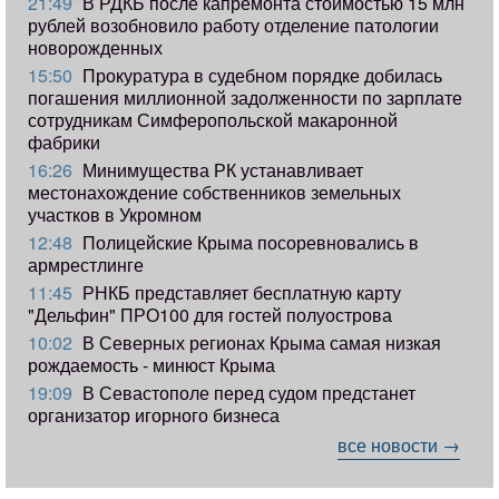
21:49
В РДКБ после капремонта стоимостью 15 млн
рублей возобновило работу отделение патологии
новорожденных
15:50
Прокуратура в судебном порядке добилась
погашения миллионной задолженности по зарплате
сотрудникам Симферопольской макаронной
фабрики
16:26
Минимущества РК устанавливает
местонахождение собственников земельных
участков в Укромном
12:48
Полицейские Крыма посоревновались в
армрестлинге
11:45
РНКБ представляет бесплатную карту
"Дельфин" ПРО100 для гостей полуострова
10:02
В Северных регионах Крыма самая низкая
рождаемость - минюст Крыма
19:09
В Севастополе перед судом предстанет
организатор игорного бизнеса
все новости →