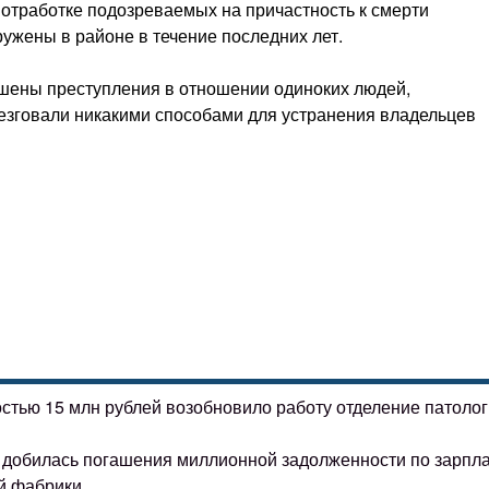
отработке подозреваемых на причастность к смерти
ужены в районе в течение последних лет.
ршены преступления в отношении одиноких людей,
езговали никакими способами для устранения владельцев
остью 15 млн рублей возобновило работу отделение патоло
ке добилась погашения миллионной задолженности по зарпл
й фабрики