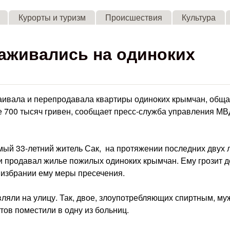
Skip to main content
Курорты и туризм
Происшествия
Культура
аживались на одиноких
аивала и перепродавала квартиры одиноких крымчан, общ
 700 тысяч гривен, сообщает пресс-служба управления МВ
мый 33-летний житель Сак, на протяжении последних двух 
и продавал жилье пожилых одиноких крымчан. Ему грозит д
 избрании ему меры пресечения.
ляли на улицу. Так, двое, злоупотребляющих спиртным, му
тов поместили в одну из больниц.