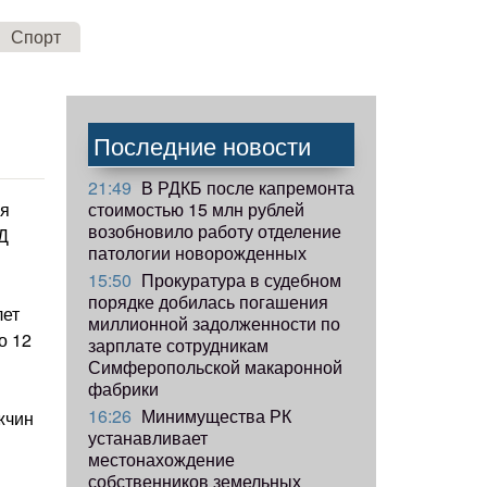
Спорт
Последние новости
21:49
В РДКБ после капремонта
стоимостью 15 млн рублей
ая
возобновило работу отделение
Д
патологии новорожденных
15:50
Прокуратура в судебном
порядке добилась погашения
лет
миллионной задолженности по
о 12
зарплате сотрудникам
Симферопольской макаронной
фабрики
16:26
Минимущества РК
жчин
устанавливает
местонахождение
собственников земельных