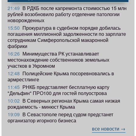
21:49
В РДКБ после капремонта стоимостью 15 млн
рублей возобновило работу отделение патологии
новорожденных
15:50
Прокуратура в судебном порядке добилась
погашения миллионной задолженности по зарплате
сотрудникам Симферопольской макаронной
фабрики
16:26
Минимущества РК устанавливает
местонахождение собственников земельных
участков в Укромном
12:48
Полицейские Крыма посоревновались в
армрестлинге
11:45
РНКБ представляет бесплатную карту
"Дельфин" ПРО100 для гостей полуострова
10:02
В Северных регионах Крыма самая низкая
рождаемость - минюст Крыма
19:09
В Севастополе перед судом предстанет
организатор игорного бизнеса
все новости →