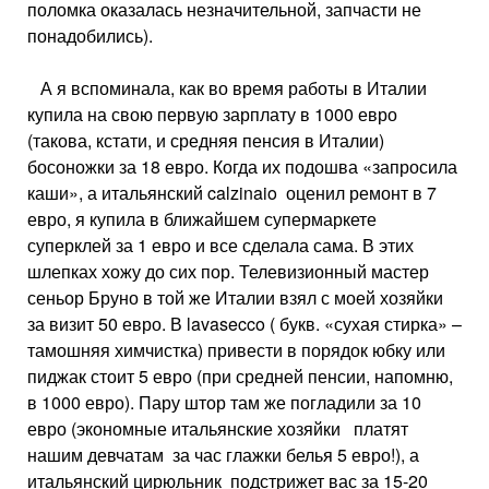
поломка оказалась незначительной, запчасти не
понадобились).
А я вспоминала, как во время работы в Италии
купила на свою первую зарплату в 1000 евро
(такова, кстати, и средняя пенсия в Италии)
босоножки за 18 евро. Когда их подошва «запросила
каши», а итальянский calzinaio оценил ремонт в 7
евро, я купила в ближайшем супермаркете
суперклей за 1 евро и все сделала сама. В этих
шлепках хожу до сих пор. Телевизионный мастер
сеньор Бруно в той же Италии взял с моей хозяйки
за визит 50 евро. В lavasecco ( букв. «сухая стирка» –
тамошняя химчистка) привести в порядок юбку или
пиджак стоит 5 евро (при средней пенсии, напомню,
в 1000 евро). Пару штор там же погладили за 10
евро (экономные итальянские хозяйки платят
нашим девчатам за час глажки белья 5 евро!), а
итальянский цирюльник подстрижет вас за 15-20