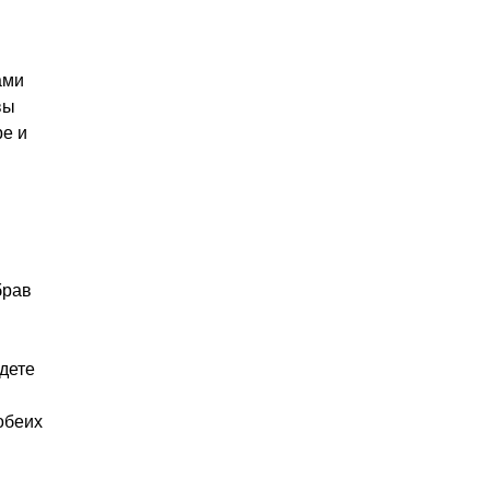
ами
вы
ре и
брав
дете
обеих