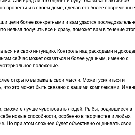
ми. Они вряд ли это оценят и будут оказывать активное
о провести и в своем доме, сделав его более современны
ши цели более конкретными и вам удастся последовательн
то нельзя получить все и сразу, поможет вам в течение это
аться на свою интуицию. Контроль над расходами и доход
ньгам сейчас может оказаться и более удачным, именно с
 материальное положение.
олее открыто выражать свои мысли. Может усилиться и
ь, что это может быть связано с вашими комплексами. Имен
и, сможете лучше чувствовать людей. Рыбы, родившиеся в
в себе новые способности, особенно в творчестве и любых
е. Но при этом сложнее будет объективно оценивать свои