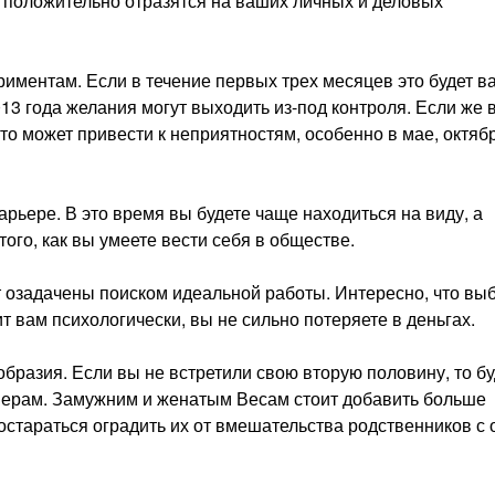
и положительно отразятся на ваших личных и деловых
ериментам. Если в течение первых трех месяцев это будет в
013 года желания могут выходить из-под контроля. Если же 
это может привести к неприятностям, особенно в мае, октяб
рьере. В это время вы будете чаще находиться на виду, а
того, как вы умеете вести себя в обществе.
т озадачены поиском идеальной работы. Интересно, что вы
т вам психологически, вы не сильно потеряете в деньгах.
бразия. Если вы не встретили свою вторую половину, то бу
тнерам. Замужним и женатым Весам стоит добавить больше
стараться оградить их от вмешательства родственников с 