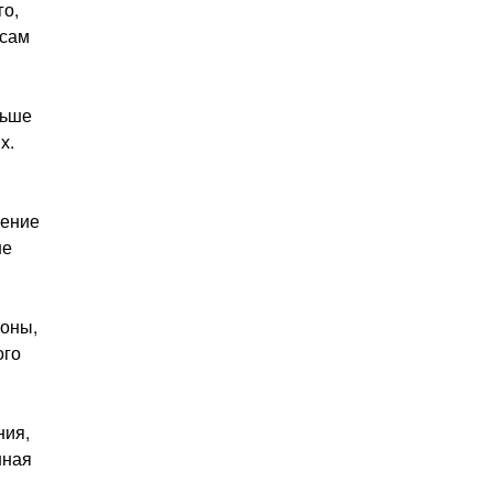
го,
есам
льше
х.
ление
не
ионы,
ого
ния,
нная