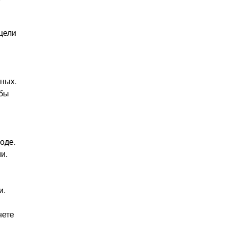
цели
ьных.
обы
оде.
и.
и.
нете