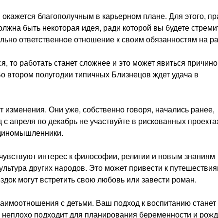
 окажется благополучным в карьерном плане. Для этого, пр
олжна быть некоторая идея, ради которой вы будете стреми
ально ответственное отношение к своим обязанностям на ра
я, то работать станет сложнее и это может явиться причин
Во втором полугодии типичных Близнецов ждет удача в
 изменения. Они уже, собственно говоря, начались ранее,
 с апреля по декабрь не участвуйте в рискованных проекта
единомышленники.
очувствуют интерес к философии, религии и новым знаниям
ультура других народов. Это может привести к путешествия
здок могут встретить свою любовь или завести роман.
заимоотношения с детьми. Ваш подход к воспитанию станет
ом неплохо подходит для планирования беременности и рож