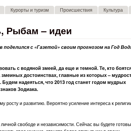
Skip to main content
Курорты и туризм
Происшествия
Культура
, Рыбам – идеи
 поделился с «Газетой» своим прогнозом на Год Вод
вать с водяной змеей, да еще и темной. Те, кто боятс
 змеиных достоинствах, главные из которых – мудрост
т. Будем надеяться, что 2013 год станет годом мудрых
знаков Зодиака.
му росту и развитию. Вероятно усиление интереса к религи
 личной свободе и независимости. Сейчас вы будете готов