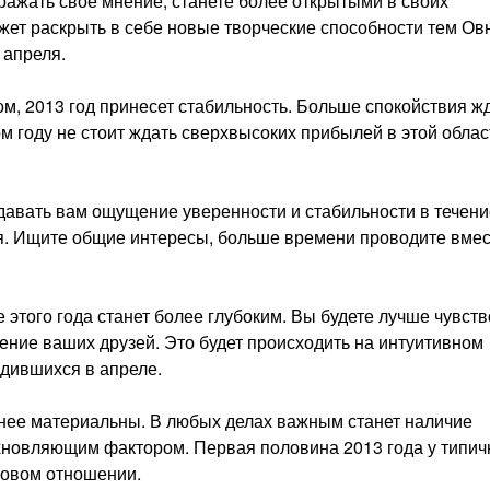
ражать свое мнение, станете более открытыми в своих
жет раскрыть в себе новые творческие способности тем Ов
 апреля.
, 2013 год принесет стабильность. Больше спокойствия жд
 году не стоит ждать сверхвысоких прибылей в этой облас
авать вам ощущение уверенности и стабильности в течени
я. Ищите общие интересы, больше времени проводите вмес
 этого года станет более глубоким. Вы будете лучше чувст
шение ваших друзей. Это будет происходить на интуитивном
одившихся в апреле.
енее материальны. В любых делах важным станет наличие
дохновляющим фактором. Первая половина 2013 года у типи
совом отношении.