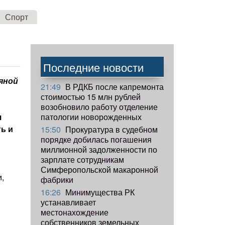
Спорт
Последние новости
яной
21:49
В РДКБ после капремонта
стоимостью 15 млн рублей
возобновило работу отделение
патологии новорожденных
я
ь и
15:50
Прокуратура в судебном
порядке добилась погашения
миллионной задолженности по
зарплате сотрудникам
Симферопольской макаронной
и,
фабрики
16:26
Минимущества РК
устанавливает
местонахождение
ы
собственников земельных