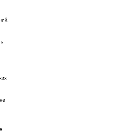
ний.
ть
ких
 не
я