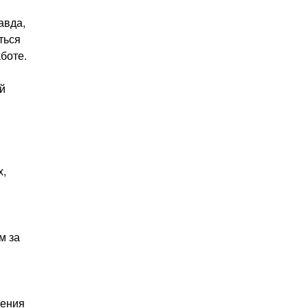
авда,
ться
боте.
ой
х,
м за
дения