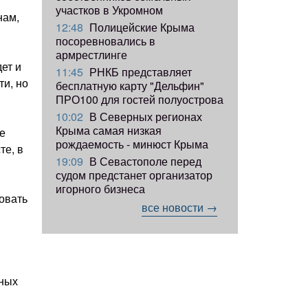
участков в Укромном
нам,
12:48
Полицейские Крыма
посоревновались в
армрестлинге
ет и
11:45
РНКБ представляет
ти, но
бесплатную карту "Дельфин"
ПРО100 для гостей полуострова
10:02
В Северных регионах
Крыма самая низкая
е
рождаемость - минюст Крыма
те, в
19:09
В Севастополе перед
судом предстанет организатор
игорного бизнеса
вовать
все новости →
чных