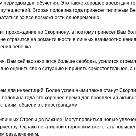
м периодом для обучения. Это также хорошее время для то
 путешествий. Вторая половина года принесет типичным В
хвататься за все возможности одновременно.
ит прохождение по Скорпиону, а поэтому принесет Вам бо
 не отразится на романтичности в личных взаимоотношения
дения ребенка.
ия. Вам сейчас захочется больше свободы, усилится стрем
ивно оценить свою ситуацию и принять самостоятельное, а 
ем для инвестиций. Более успешными также станут Скорп
половина года это хорошее время для проявления активн
ествиям, общению с иностранцами.
ипичных Стрельцов важнее. Могут появиться новые увлече
орчеству. Однако негативной стороной может стать повыше
гим развлечениям.