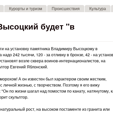
Skip to main content
Курорты и туризм
Происшествия
Культура
ысоцкий будет "в
ги на установку памятника Владимиру Высоцкому в
надо 242 тысячи, 120 - за отливку в бронзе, 42 - на установ
 установят возле сквера воинов-интернационалистов, на
ьптор Евгений Яблонский.
морохом! А он известен был характером своим жестким,
с личной жизнью, с творчеством. Поэтому я его вижу
 "Он по жизни шагал над помостом по канату, натянутому, к
ворит скульптор.
 натуральный рост, на высоком постаменте из гранита или