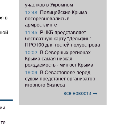
участков в Укромном
12:48
Полицейские Крыма
ря в
посоревновались в
армрестлинге
11:45
РНКБ представляет
чной
бесплатную карту "Дельфин"
ПРО100 для гостей полуострова
10:02
В Северных регионах
Крыма самая низкая
рождаемость - минюст Крыма
19:09
В Севастополе перед
судом предстанет организатор
игорного бизнеса
все новости →
гии
ате