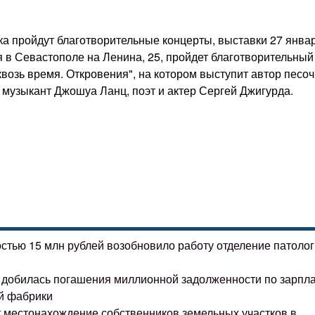
ка пройдут благотворительные концерты, выставки 27 янва
в Севастополе на Ленина, 25, пройдет благотворительный
возь время. Откровения", на котором выступит автор песо
музыкант Джошуа Ланц, поэт и актер Сергей Джигурда.
остью 15 млн рублей возобновило работу отделение патоло
ке добилась погашения миллионной задолженности по зарпл
й фабрики
т местонахождение собственников земельных участков в