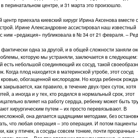
 в перинатальном центре, и 31 марта это произошло.
 центр приехала киевский хирург Ирина Аксенова вместе 
естрой. Ирине Александровне ассистировал наш известный
с ним «редакция» публиковала в № 34 от 21 февраля. – Ред
 фактически одна за другой, и в общей сложности заняли о
 проблемы, которую мы устраняли, заключается в следующем:
ей есть небольшой соединяющий их сосуд, такой своеобраз
. Когда плод находится в материнской утробе, этот сосуд
м кровью, обогащенной кислородом. Но когда ребенок рожда
 закрывается, как правило, в течение двух-трех суток, хотя
ей, а иногда и у тех, кто родился в нормальный срок, этот
ицательно влияет на работу сердца, ребенку может быть тр
ают хирургическим путем – их просто перевязывают. В
 несложной, она делается щадящими методами, без останов
ать, что любая операция – это операция. И потом пациенты
и, как у птичек, а сосуды совсем тонкие, почти прозрачные 