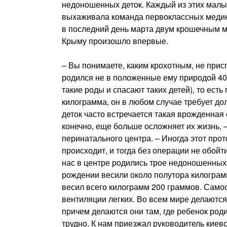
недоношенных деток. Каждый из этих малы
выхаживала команда первоклассных медиков
в последний день марта двум крошечным м
Крыму произошло впервые.
– Вы понимаете, каким крохотным, не прис
родился не в положенные ему природой 40
такие роды и спасают таких детей), то ест
килограмма, он в любом случае требует до
деток часто встречается такая врожденная 
конечно, еще больше осложняет их жизнь, 
перинатального центра. – Иногда этот прот
происходит, и тогда без операции не обойт
нас в центре родились трое недоношенных 
рождении весили около полутора килограмм
весил всего килограмм 200 граммов. Самос
вентиляции легких. Во всем мире делаются
причем делаются они там, где ребенок роди
трудно. К нам приезжал руководитель киев