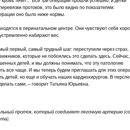
му кровь течет… Все три операции прошли успешно, и детки
перевязки протоков, это было видно по показателям:
ерации оно было ниже нормы.
одятся в перинатальном центре. Они чувствуют себя хор
еустремленно набирают вес.
мый первый, самый трудный шаг: переступили через страх,
жников, которые не побоялись это сделать здесь. Сейчас,
енных детей, и мы должны понимать, что эту патологию
ть все чаще. И мы теперь будем приглашать для этих опер
ть детей, но еще и обучать наших кардиохирургов. В персп
делать сами, – говорит Татьяна Юрьевна.
альный проток, который соединяет легочную артерию (с
ета).