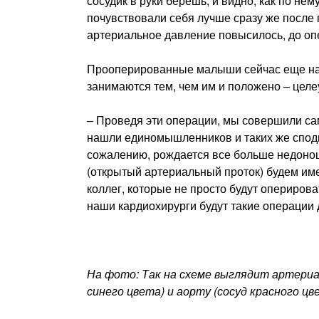
сосудик в руки берешь, и видно, как по не
почувствовали себя лучше сразу же после 
артериальное давление повысилось, до оп
Прооперированные малыши сейчас еще нах
занимаются тем, чем им и положено – цел
– Проведя эти операции, мы совершили са
нашли единомышленников и таких же сподви
сожалению, рождается все больше недонош
(открытый артериальный проток) будем име
коллег, которые не просто будут оперирова
наши кардиохирурги будут такие операции 
На фото: Так на схеме выглядит артери
синего цвета) и аорту (сосуд красного цв