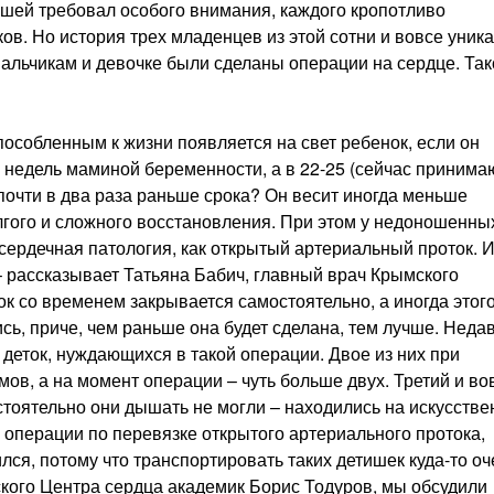
шей требовал особого внимания, каждого кропотливо
. Но история трех младенцев из этой сотни и вовсе уника
альчикам и девочке были сделаны операции на сердце. Так
пособленным к жизни появляется на свет ребенок, если он
 недель маминой беременности, а в 22-25 (сейчас принима
ь почти в два раза раньше срока? Он весит иногда меньше
лгого и сложного восстановления. При этом у недоношенны
сердечная патология, как открытый артериальный проток. И
– рассказывает Татьяна Бабич, главный врач Крымского
ок со временем закрывается самостоятельно, а иногда этог
ись, приче, чем раньше она будет сделана, тем лучше. Неда
деток, нуждающихся в такой операции. Двое из них при
ов, а на момент операции – чуть больше двух. Третий и во
тоятельно они дышать не могли – находились на искусстве
 операции по перевязке открытого артериального протока,
лся, потому что транспортировать таких детишек куда-то оч
ского Центра сердца академик Борис Тодуров, мы обсудили