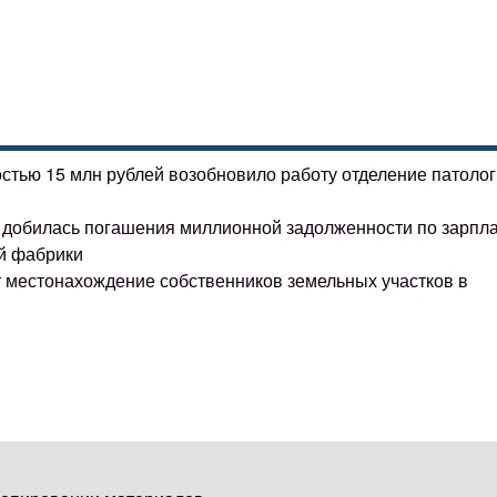
остью 15 млн рублей возобновило работу отделение патоло
ке добилась погашения миллионной задолженности по зарпл
й фабрики
т местонахождение собственников земельных участков в