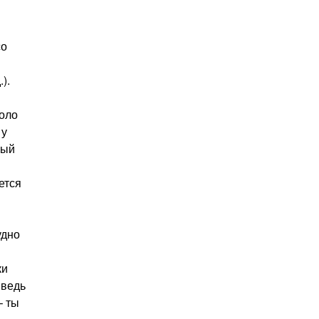
со
.).
коло
 у
ный
ется
удно
ки
 ведь
– ты