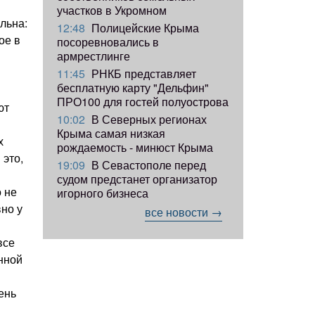
участков в Укромном
льна:
12:48
Полицейские Крыма
ое в
посоревновались в
армрестлинге
11:45
РНКБ представляет
бесплатную карту "Дельфин"
ПРО100 для гостей полуострова
ют
10:02
В Северных регионах
Крыма самая низкая
х
рождаемость - минюст Крыма
 это,
19:09
В Севастополе перед
судом предстанет организатор
о не
игорного бизнеса
вно у
все новости →
все
нной
ень