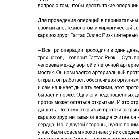
вопрос о том, чтобы делать такие операции
Для проведения операций в перинатальный
своими анестезиологом и хирургической с
кардиохирург Гаттас Элиас Ризк (интервью 
– Все три операции проходили в один день,
трех часов, – говорит Гаттас Ризк. – Суть
человека между аортой и легочной артери
мостик. Он называется артериальный проток
открыт, он работает, обеспечивая организ
и сам начинает дышать легкими, этот проток
бывает и позже. Однако у недоношенных дет
проток может остаться открытым. И это отр
дышать. Поэтому открытые протоки закрыв
кардиохирургии такая операция считается
сердца. Но, с другой стороны, нужно поним
у нас были совсем крохотные: у них сердечк