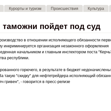
Skip to main content
Курорты и туризм
Происшествия
Культура
 таможни пойдет под суд
производство в отношении исполняющего обязанности перв
му инкриминируется организация незаконного оформления
еденная начальником и главным инспектором поста "Керчь"
тва республики.
рованного горючего, в результате в бюджет недоначислены
 За такую "скидку" для нефтетрейдера исполняющий обязан
ч гривен", - говорится в пресс-релизе