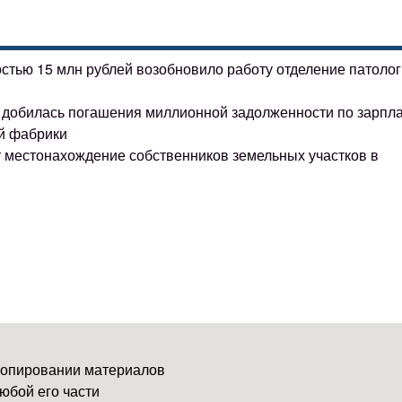
остью 15 млн рублей возобновило работу отделение патоло
ке добилась погашения миллионной задолженности по зарпл
й фабрики
т местонахождение собственников земельных участков в
копировании материалов
юбой его части