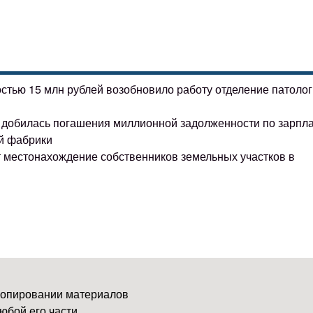
остью 15 млн рублей возобновило работу отделение патоло
ке добилась погашения миллионной задолженности по зарпл
й фабрики
т местонахождение собственников земельных участков в
копировании материалов
юбой его части