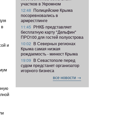
участков в Укромном
12:48
Полицейские Крыма
посоревновались в
армрестлинге
для
 в
11:45
РНКБ представляет
бесплатную карту "Дельфин"
ПРО100 для гостей полуострова
10:02
В Северных регионах
сой и
Крыма самая низкая
рождаемость - минюст Крыма
19:09
В Севастополе перед
судом предстанет организатор
имум
игорного бизнеса
все новости →
нную
олной
ли