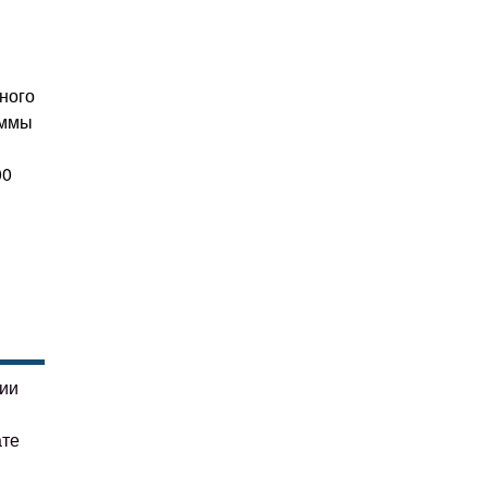
ного
аммы
00
гии
ате