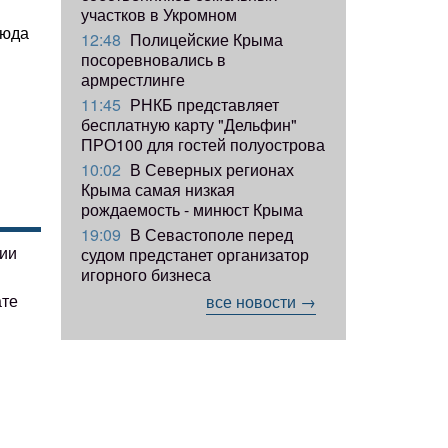
участков в Укромном
сюда
12:48
Полицейские Крыма
посоревновались в
армрестлинге
11:45
РНКБ представляет
бесплатную карту "Дельфин"
ПРО100 для гостей полуострова
10:02
В Северных регионах
Крыма самая низкая
рождаемость - минюст Крыма
19:09
В Севастополе перед
гии
судом предстанет организатор
игорного бизнеса
ате
все новости →