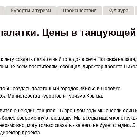
Skip to main content
Курорты и туризм
Происшествия
Культура
палатки. Цены в танцующей
к лету создать палаточный городок в селе Поповка на запа
упны не всем посетителям, сообщил директор проекта Нико
чтобы создать палаточный городок. Жилье в Поповке
жба Министерства курортов и туризма Крыма.
явится еще один танцпол. "В прошлом году мы снесли один 
ть более современную площадку. Мы всегда ищем конструкц
возможно, могу только сказать - за него не будет стыдно. Э
 директор проекта.