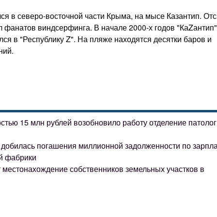
лся в северо-восточной части Крыма, на мысе Казантип. От
л фанатов виндсерфинга. В начале 2000-х годов "КаZантип"
ся в "Республику Z". На пляже находятся десятки баров и
ний.
остью 15 млн рублей возобновило работу отделение патоло
ке добилась погашения миллионной задолженности по зарпл
й фабрики
т местонахождение собственников земельных участков в