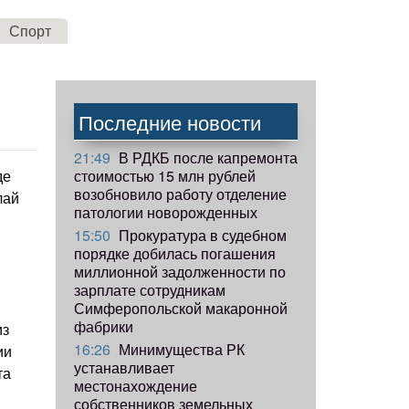
Спорт
Последние новости
21:49
В РДКБ после капремонта
стоимостью 15 млн рублей
де
возобновило работу отделение
лай
патологии новорожденных
15:50
Прокуратура в судебном
порядке добилась погашения
миллионной задолженности по
зарплате сотрудникам
Симферопольской макаронной
фабрики
из
16:26
Минимущества РК
ии
устанавливает
та
местонахождение
собственников земельных