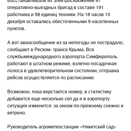
Восстанавливали их электроснабжение 47
оперативно-выездных бри­гад в составе 191
работника и 58 единиц техники. На 18 часов 10
декабря остава­лись обесточенными 9 насе­ленных
пунктов.
А вот авиасообщение из-за непогоды не постра­дало,
сообщают в Реском- трансе Крыма. Все
службымеждународного аэропор­та Симферополь
работают в штатном режиме, взлет­но-посадочная
полоса в удовлетворительном со­стоянии, отправка
рейсов осуществляется по распи­санию.
Возможно, пока верстает­ся номер, в статистику
доба­вится еще несколько сел да и в аэропорту
ситуация изме­нится: за окном по-прежнему снежно и
ветрено.
Руководитель агромете­останции «Никитский сад»