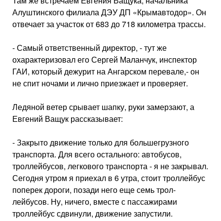
Там же встречаем Евгения Ващука, начальника
Алуштинского филиала ДЭУ ДП «Крымавтодор». Он
отвечает за участок от 683 до 718 километра трассы.
- Самый ответственный директор, - тут же
охарактеризовал его Сергей Маланчук, инспектор
ГАИ, который дежурит на Ангарском перевале,- он
не спит ночами и лично приезжает и проверяет.
Ледяной ветер срывает шапку, руки замерзают, а
Евгений Ващук рассказывает:
- Закрыто движение только для большегрузного
транс­порта. Для всего остально­го: автобусов,
троллейбусов, легкового транспорта - я не закрывал.
Сегодня утром я приехал в 6 утра, стоит троллейбус
поперек дороги, позади него еще семь трол­
лейбусов. Ну, ничего, вместе с пассажирами
троллейбус сдвинули, движение запу­стили.