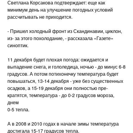
Светлана Корсакова под­тверждает: еще как
минимум день на улучшение погодных условий
рассчитывать не приходится.
- Пришел холодный фронт из Скандинавии, циклон,
из- за этого похолодание, - рас­сказала «Газете»
синоптик.
11 декабря будет плохая погода: ожидается и
выпаде­ние снега, и гололедица, но­чью - до минус 6-8
градусов. А потом потихонечку темпе­ратура будет
повышаться, 13-14 декабря - уже без су­щественных
осадков, а 15-19 декабря они полностью пре­
кратятся, температура - до 0-2 градусов мороза,
днем
0-5 тепла.
А в 2008 и 2010 годах в на­чале зимы температура
до­стигала 15-17 градусов теп­ла.