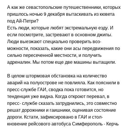
А как же севастопольские путешественники, которых
при­шлось ночью 9 декабря вытаски­вать из кювета
под Ай-Петри?
Есть люди, которые любят экстремальную езду. И
если посмотрите, застревают в ос­новном джипы.
Люди выезжа­ют специально проверить воз­
можности, показать, какие они асы передвижения по
сильно пересеченной местности, и получить
адреналин. Мы потом еще две машины вытащили.
В целом штормовая обста­новка на количество
аварий на полуострове не повлияла. Как пояснили в
пресс-службе ГАИ, сводка пока готовится, но
тенденция уже видна. Ког­да откроют перевал, в
пресс- службе сказать затруднились, это совместно
решат дорож­ники и гаишники, оценивая состояние
дороги. Кстати, зафиксировано в ГАИ и стол­
кновение рейсового автобу­са Симферополь - Керчь