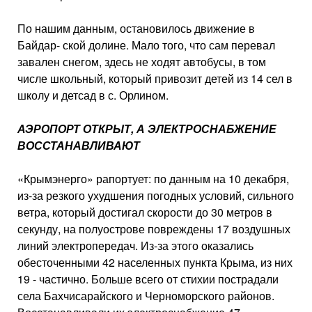
По нашим данным, остано­вилось движение в
Байдар- ской долине. Мало того, что сам перевал
завален снегом, здесь не ходят автобусы, в том
числе школьный, который привозит детей из 14 сел в
школу и детсад в с. Орлином.
АЭРОПОРТ ОТКРЫТ, А ЭЛЕКТРОСНАБЖЕНИЕ
ВОССТАНАВЛИВАЮТ
«Крымэнерго» рапортует: по данным на 10 декабря,
из-за резкого ухудшения погодных условий, сильно­го
ветра, который достигал скорости до 30 метров в
секунду, на полуострове по­вреждены 17 воздушных
ли­ний электропередач. Из-за этого оказались
обесточен­ными 42 населенных пункта Крыма, из них
19 - частич­но. Больше всего от стихии пострадали
села Бахчиса­райского и Черноморского районов.