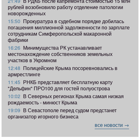
21:49
В РДКБ после капремонта стоимостью 15 млн
рублей возобновило работу отделение патологии
новорожденных
15:50
Прокуратура в судебном порядке добилась
погашения миллионной задолженности по зарплате
сотрудникам Симферопольской макаронной
фабрики
16:26
Минимущества РК устанавливает
местонахождение собственников земельных
участков в Укромном
12:48
Полицейские Крыма посоревновались в
армрестлинге
11:45
РНКБ представляет бесплатную карту
"Дельфин" ПРО100 для гостей полуострова
10:02
В Северных регионах Крыма самая низкая
рождаемость - минюст Крыма
19:09
В Севастополе перед судом предстанет
организатор игорного бизнеса
все новости →