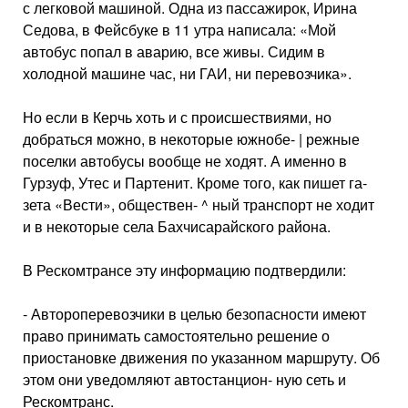
с легковой машиной. Одна из пассажирок, Ирина
Седова, в Фейсбуке в 11 утра написала: «Мой
автобус попал в аварию, все живы. Сидим в
холодной машине час, ни ГАИ, ни пе­ревозчика».
Но если в Керчь хоть и с происшествиями, но
добраться можно, в некоторые южнобе- | режные
поселки авто­бусы вообще не ходят. А именно в
Гурзуф, Утес и Партенит. Кро­ме того, как пишет га­
зета «Вести», обществен- ^ ный транспорт не ходит
и в некоторые села Бахчисарай­ского района.
В Рескомтрансе эту ин­формацию подтвердили:
- Автороперевозчики в целью безопасности имеют
право принимать самостоя­тельно решение о
приоста­новке движения по указан­ном маршруту. Об
этом они уведомляют автостанцион- ную сеть и
Рескомтранс.