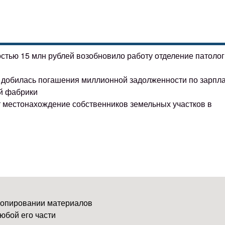
остью 15 млн рублей возобновило работу отделение патоло
ке добилась погашения миллионной задолженности по зарпл
й фабрики
т местонахождение собственников земельных участков в
копировании материалов
юбой его части