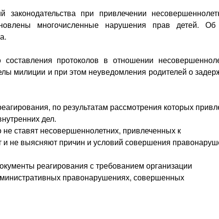
й законодательства при привлечении несовершеннолет
тановлены многочисленные нарушения прав детей. Об
а.
о составления протоколов в отношении несовершенноле
елы милиции и при этом неуведомления родителей о задер
реагирования, по результатам рассмотрения которых привл
внутренних дел.
о не ставят несовершеннолетних, привлеченных к
ет и не выясняют причин и условий совершения правонаруш
документы реагирования с требованием организации
дминистративных правонарушениях, совершенных