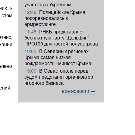
участков в Укромном
них к
12:48
Полицейские Крыма
 этом
посоревновались в
армрестлинге
11:45
РНКБ представляет
тних,
бесплатную карту "Дельфин"
ПРО100 для гостей полуострова
жании
10:02
В Северных регионах
Крыма самая низкая
рождаемость - минюст Крыма
ечено
19:09
В Севастополе перед
судом предстанет организатор
игорного бизнеса
ений.
все новости →