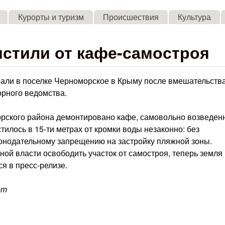
Skip to main content
Курорты и туризм
Происшествия
Культура
истили от кафе-самостроя
брали в поселке Черноморское в Крыму после вмешательств
орного ведомства.
рского района демонтировано кафе, самовольно возведен
илось в 15-ти метрах от кромки воды незаконно: без
онодательному запрещению на застройку пляжной зоны.
ой власти освободить участок от самостроя, теперь земля
я в пресс-релизе.
ет