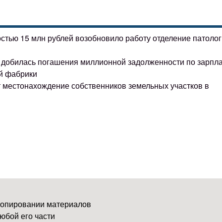
остью 15 млн рублей возобновило работу отделение патоло
ке добилась погашения миллионной задолженности по зарпл
й фабрики
т местонахождение собственников земельных участков в
копировании материалов
юбой его части