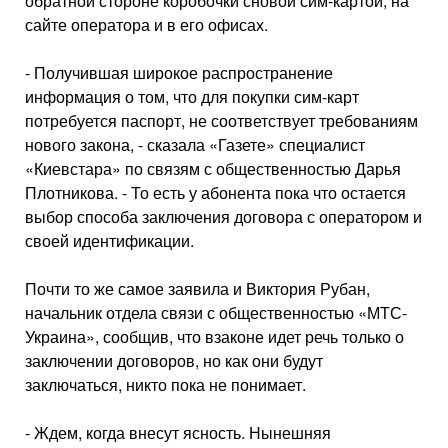
обратной стороне коробочки сновой сим-картой, на
сайте опе­ратора и в его офисах.
- Получившая широкое рас­пространение
информация о том, что для покупки сим-карт
потребуется паспорт, не соот­ветствует требованиям
нового закона, - сказала «Газете» спе­циалист
«Киевстара» по связям с общественностью Дарья
Плот­никова. - То есть у абонента по­ка что остается
выбор способа заключения договора с операто­ром и
своей идентификации.
Почти то же самое заявила и Виктория Рубан,
начальник от­дела связи с общественностью «МТС-
Украина», сообщив, что взаконе идет речь только о
за­ключении договоров, но как они будут
заключаться, никто пока не понимает.
- Ждем, когда внесут ясность. Нынешняя