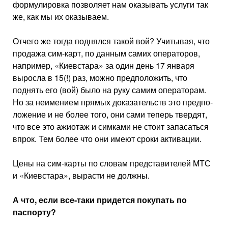
формулировка по­зволяет нам оказывать услуги так
же, как мы их оказываем.
Отчего же тогда поднялся та­кой вой? Учитывая, что
прода­жа сим-карт, по данным самих операторов,
например, «Киев­стара» за один день 17 янва­ря
выросла в 15(!) раз, можно предположить, что
поднять его (вой) было на руку самим опе­раторам.
Но за неимением пря­мых доказательств это предпо­
ложение и не более того, они сами теперь твердят,
что все это ажиотаж и симками не сто­ит запасаться
впрок. Тем более что они имеют сроки активации.
Цены на сим-карты по словам представителей МТС
и «Киев­стара», вырасти не должны.
А что, если все-таки придется покупать по
паспорту?