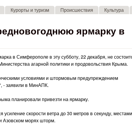
Skip to main content
Курорты и туризм
Происшествия
Культура
редновогоднюю ярмарку в
рка в Симферополе в эту субботу, 22 декабря, не состоитс
 Министерства агарной политики и продовольствия Крыма.
тическими условиями и штормовым предупреждением
, - заявили в МинАПК.
Крыма планировали привезти на ярмарку.
 усиление скорости ветра до 30 метров в секунду, местам
 и Азовском морях шторм.