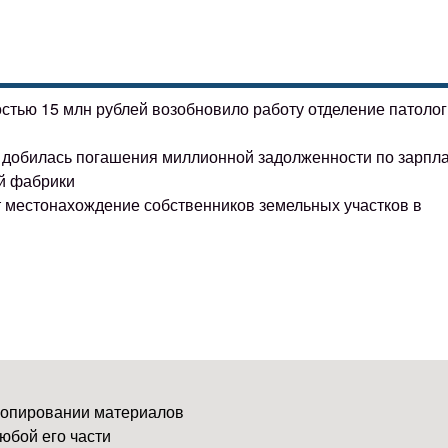
остью 15 млн рублей возобновило работу отделение патоло
ке добилась погашения миллионной задолженности по зарпл
й фабрики
т местонахождение собственников земельных участков в
копировании материалов
юбой его части