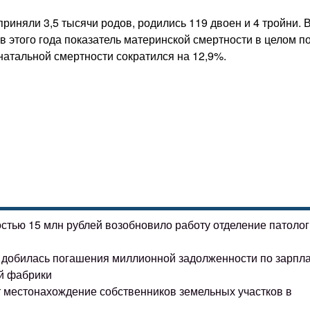
риняли 3,5 тысячи родов, родились 119 двоен и 4 тройни. 
в этого года показатель материнской смертности в целом п
натальной смертности сократился на 12,9%.
остью 15 млн рублей возобновило работу отделение патоло
ке добилась погашения миллионной задолженности по зарпл
й фабрики
т местонахождение собственников земельных участков в