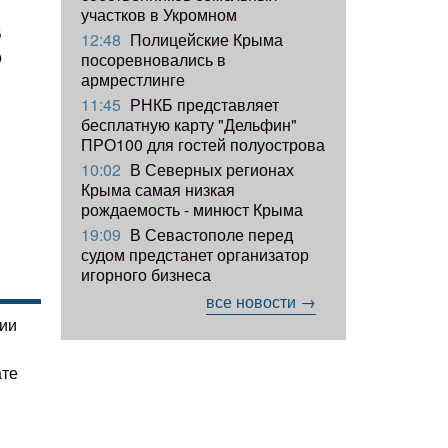
участков в Укромном
В
12:48
Полицейские Крыма
о
посоревновались в
армрестлинге
11:45
РНКБ представляет
бесплатную карту "Дельфин"
ПРО100 для гостей полуострова
10:02
В Северных регионах
Крыма самая низкая
рождаемость - минюст Крыма
19:09
В Севастополе перед
судом предстанет организатор
игорного бизнеса
все новости →
гии
ате