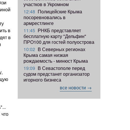
язи
участков в Укромном
виной
12:48
Полицейские Крыма
посоревновались в
армрестлинге
ту
11:45
РНКБ представляет
ить в
бесплатную карту "Дельфин"
дят в
ПРО100 для гостей полуострова
и
10:02
В Северных регионах
Крыма самая низкая
рождаемость - минюст Крыма
19:09
В Севастополе перед
у,
судом предстанет организатор
бщую
игорного бизнеса
все новости →
...
 что