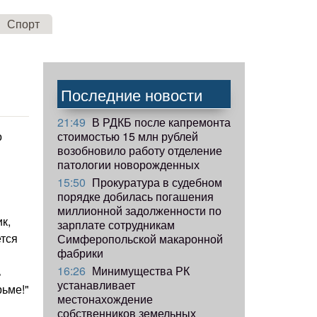
Спорт
Последние новости
21:49
В РДКБ после капремонта
стоимостью 15 млн рублей
о
возобновило работу отделение
патологии новорожденных
15:50
Прокуратура в судебном
порядке добилась погашения
миллионной задолженности по
к,
зарплате сотрудникам
ется
Симферопольской макаронной
фабрики
я
16:26
Минимущества РК
ь
устанавливает
рьме!"
местонахождение
собственников земельных