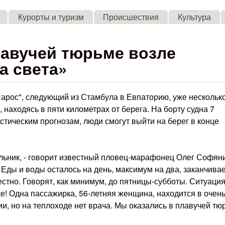
Skip to main content
Курорты и туризм
Происшествия
Культура
лавучей тюрьме возле
а света»
Сарос", следующий из Стамбула в Евпаторию, уже нескольк
 находясь в пяти километрах от берега. На борту судна 7
стическим прогнозам, люди смогут выйти на берег в конце
ьник, - говорит известный пловец-марафонец Олег Софяни
 Еды и воды осталось на день, максимум на два, заканчива
естно. Говорят, как минимум, до пятницы-субботы. Ситуаци
е! Одна пассажирка, 56-летняя женщина, находится в очен
, но на теплоходе нет врача. Мы оказались в плавучей тю