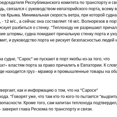
редседателя Республиканского комитета по транспорту и св
дь, связался с руководством евпаторийского порта, всему 
ов Крыма. Минимальная скорость ветра, при которой судна
- 12 м/с., а сейчас она составляет 16 м/с. Волнорезов в пор
искует разбиться о стенку. "Теплоходу не разрешают причал
кие штормы, судна покидают причальную стенку порта и ухо
мит, и руководство порта не рискует безопасностью людей 
 судне, "Сарос" не пускают в порт якобы из-за того, что
ат» властям порта за право причалить в Евпатории. К слов
де находится груз - мрамор и промышленные товары на о
вергает, как и информацию о том, что на "Саросе"
а. "Говорят уже, что там кто-то кого-то пытается "выдоить"
зопасности. Кроме того, сам капитан теплохода подтвердил,
- заверил глава Рескома по транспорту и связи.