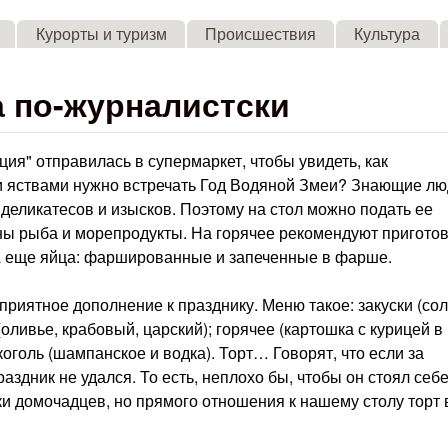
Skip to main content
Курорты и туризм
Происшествия
Культура
а по-журналистски
ия" отправилась в супермаркет, чтобы увидеть, как
и яствами нужно встречать Год Водяной Змеи? Знающие л
 деликатесов и изысков. Поэтому на стол можно подать ее
ьны рыба и морепродукты. На горячее рекомендуют пригото
. А еще яйца: фаршированные и запеченные в фарше.
 приятное дополнение к празднику. Меню такое: закуски (сол
(оливье, крабовый, царский); горячее (картошка с курицей в
коголь (шампанское и водка). Торт… Говорят, что если за
аздник не удался. То есть, неплохо бы, чтобы он стоял себе
и домочадцев, но прямого отношения к нашему столу торт 