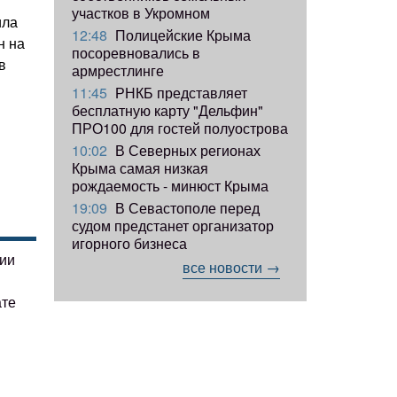
участков в Укромном
ила
12:48
Полицейские Крыма
н на
посоревновались в
в
армрестлинге
11:45
РНКБ представляет
бесплатную карту "Дельфин"
ПРО100 для гостей полуострова
10:02
В Северных регионах
Крыма самая низкая
рождаемость - минюст Крыма
19:09
В Севастополе перед
судом предстанет организатор
игорного бизнеса
гии
все новости →
ате