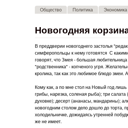
Общество
Политика
Экономика
Новогодняя корзин
В преддверии новогоднего застолья "редакц
симферопольцы к нему готовятся С каким
говорят, что Змея - большая любительница
"родственника" - копченого угря. Желател
кролика, так как это любимое блюдо змеи
Кому как, а по мне стол на Новый год лишь
грибы, нарезка, соленая рыба); три салата 
духовке); десерт (ананасы, мандарины); ал
новогодним столом дело дошло до торта, пр
холодильничке, дожидаясь утренней побудк
же не имеет.