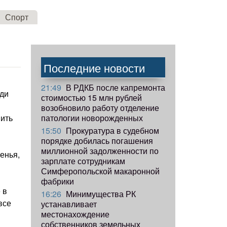
Спорт
Последние новости
21:49
В РДКБ после капремонта
юди
стоимостью 15 млн рублей
возобновило работу отделение
патологии новорожденных
вить
15:50
Прокуратура в судебном
порядке добилась погашения
миллионной задолженности по
енья,
зарплате сотрудникам
Симферопольской макаронной
фабрики
 в
16:26
Минимущества РК
все
устанавливает
местонахождение
собственников земельных