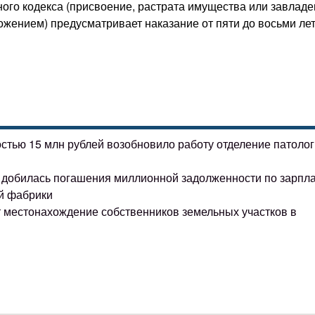
вного кодекса (присвоение, растрата имущества или завлад
жением) предусматривает наказание от пяти до восьми ле
остью 15 млн рублей возобновило работу отделение патоло
ке добилась погашения миллионной задолженности по зарпл
й фабрики
т местонахождение собственников земельных участков в