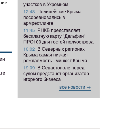
ение
участков в Укромном
т
12:48
Полицейские Крыма
посоревновались в
армрестлинге
11:45
РНКБ представляет
бесплатную карту "Дельфин"
ПРО100 для гостей полуострова
10:02
В Северных регионах
Крыма самая низкая
гии
рождаемость - минюст Крыма
19:09
В Севастополе перед
ате
судом предстанет организатор
игорного бизнеса
все новости →