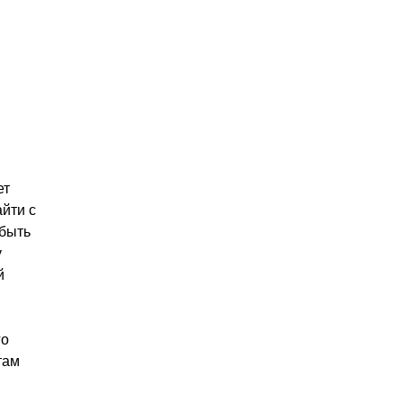
ет
айти с
 быть
у
й
го
там