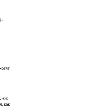
й»
хотят
-ки:
, как