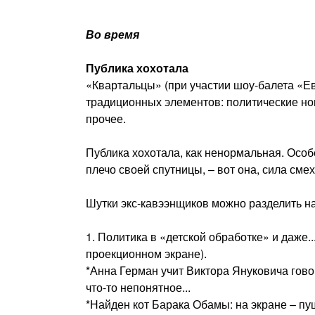
Во время
Публика хохотала
«Квартальцы» (при участии шоу-балета «Е
традиционных элементов: политические нов
прочее.
Публика хохотала, как ненормальная. Особе
плечо своей спутницы, – вот она, сила смех
Шутки экс-кавээнщиков можно разделить на 
1. Политика в «детской обработке» и даже.
проекционном экране).
*Анна Герман учит Виктора Януковича говор
что-то непонятное...
*Найден кот Барака Обамы: на экране – пу