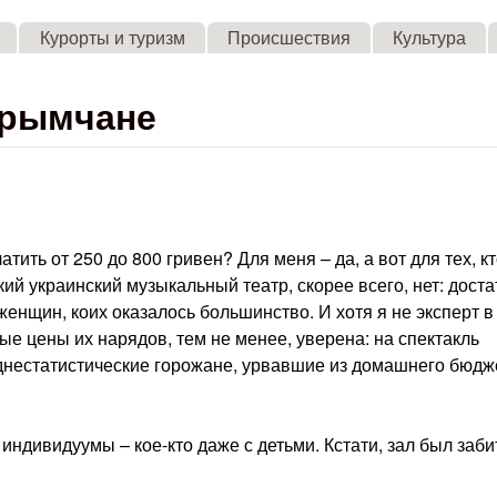
Skip to main content
Курорты и туризм
Происшествия
Культура
крымчане
атить от 250 до 800 гривен? Для меня – да, а вот для тех, к
ий украинский музыкальный театр, скорее всего, нет: дост
женщин, коих оказалось большинство. И хотя я не эксперт в
ые цены их нарядов, тем не менее, уверена: на спектакль
еднестатистические горожане, урвавшие из домашнего бюдж
ндивидуумы – кое-кто даже с детьми. Кстати, зал был заби