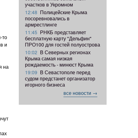
участков в Укромном
12:48
Полицейские Крыма
посоревновались в
армрестлинге
11:45
РНКБ представляет
-то
бесплатную карту "Дельфин"
ПРО100 для гостей полуострова
в и
10:02
В Северных регионах
Крыма самая низкая
рождаемость - минюст Крыма
я на
19:09
В Севастополе перед
судом предстанет организатор
игорного бизнеса
все новости →
очут
пах