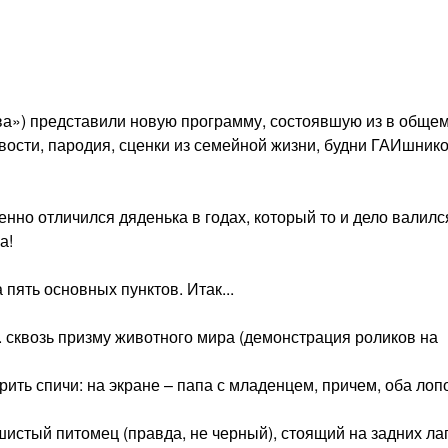
ва») представили новую программу, состоявшую из в общем
ости, пародия, сценки из семейной жизни, будни ГАИшнико
нно отличился дяденька в годах, который то и дело валилс
а!
пять основных пунктов. Итак...
.. сквозь призму животного мира (демонстрация роликов на
ить спичи: на экране – папа с младенцем, причем, оба лоп
шистый питомец (правда, не черный), стоящий на задних ла