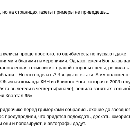
 но на страницах газеты примеры не приведешь...
за кулисы проще простого, то ошибаетесь: не пускают даже
иями и благими намерениями. Однако, ежели Бог закрыва
 остановленная секьюрити с правой стороны сцены, решила з
абрали... Но что поделать? Звезды все-таки. А им положено
 Обычная команда КВН из Кривого Рога, которая в 2003 год
бята вылетели в четвертьфинале), решила заняться сольно
ия Квартал-95».
оридорчике перед гримерками собрались охочие до звездно
с предупредили, что придется подождать, дескать, юморис
м они и попозируют, и автографы дадут.