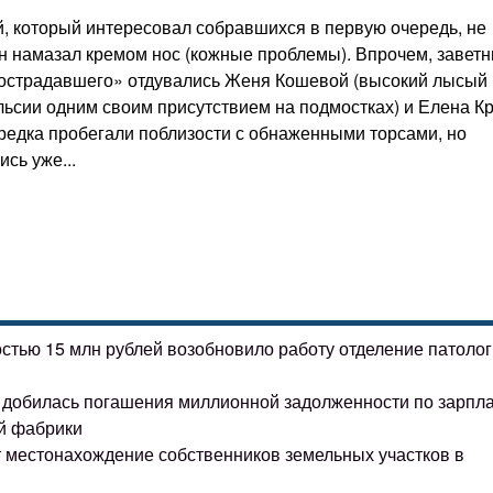
й, который интересовал собравшихся в первую очередь, не
он намазал кремом нос (кожные проблемы). Впрочем, завет
«пострадавшего» отдувались Женя Кошевой (высокий лысый
ьсии одним своим присутствием на подмостках) и Елена К
редка пробегали поблизости с обнаженными торсами, но
сь уже...
остью 15 млн рублей возобновило работу отделение патоло
ке добилась погашения миллионной задолженности по зарпл
й фабрики
т местонахождение собственников земельных участков в