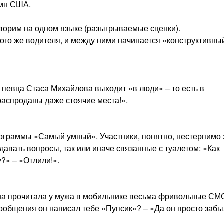
гимн США.
оворим на одном языке (разыгрываемые сценки).
ого же водителя, и между ними начинается «конструктивны
 певца Стаса Михайлова выходит «в люди» – то есть в
 распроданы даже стоячие места!».
ограммы «Самый умный». Участники, понятно, нестерпимо 
давать вопросы, так или иначе связанные с туалетом: «Как
?» – «Отлили!».
ена прочитала у мужа в мобильнике весьма фривольные СМС
ообщения он написал тебе «Пупсик»? – «Да он просто забыл