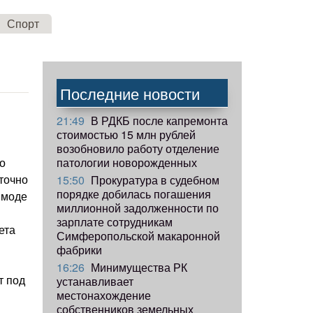
Спорт
Последние новости
21:49
В РДКБ после капремонта
стоимостью 15 млн рублей
возобновило работу отделение
патологии новорожденных
то
аточно
15:50
Прокуратура в судебном
порядке добилась погашения
 моде
миллионной задолженности по
зарплате сотрудникам
ета
Симферопольской макаронной
фабрики
16:26
Минимущества РК
т под
устанавливает
местонахождение
собственников земельных