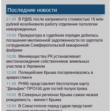
Последние новости
21:49
В РДКБ после капремонта стоимостью 15 млн
рублей возобновило работу отделение патологии
новорожденных
15:50
Прокуратура в судебном порядке добилась
погашения миллионной задолженности по зарплате
сотрудникам Симферопольской макаронной
фабрики
16:26
Минимущества РК устанавливает
местонахождение собственников земельных
участков в Укромном
12:48
Полицейские Крыма посоревновались в
армрестлинге
11:45
РНКБ представляет бесплатную карту
"Дельфин" ПРО100 для гостей полуострова
10:02
В Северных регионах Крыма самая низкая
рождаемость - минюст Крыма
19:09
В Севастополе перед судом предстанет
организатор игорного бизнеса