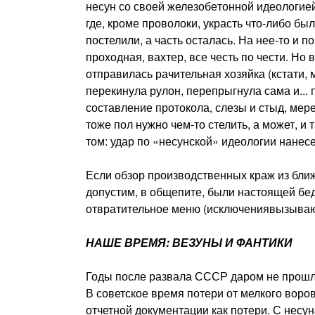
несун со своей железобе­тонной идеологие
где, кроме проволоки, украсть что-либо бы
постелили, а часть осталась. На нее-то и 
проходная, вахтер, все честь по чести. Но
отправилась рачительная хозяйка (кстати, 
перекинула рулон, перепрыг­нула сама и...
со­ставление протокола, слезы и стыд, мер
тоже пол нужно чем-то стелить, а может, и 
том: удар по «несунской» иде­ологии нанес
Если обзор производствен­ных краж из ближ
допустим, в общепите, были настоящей бед
отвра­тительное меню (исключениявызывают
НАШЕ ВРЕМЯ: ВЕЗУНЫ И ФАНТИКИ
Годы после развала СССР даром не прошли
В совет­ское время потери от мелкого вор
отчетной докумен­тации как потери. С несу