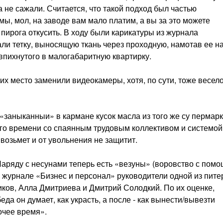
 не сажали. Считается, что такой подход был частью
мы, мол, на заводе вам мало платим, а вы за это можете
пирога отку­сить. В ходу были карикатуры из журнала
и тетку, выносящую ткань через проходную, намотав ее на
 впихнутого в малогабаритную квартирку.
их место за­менили видеокамеры, хотя, по сути, тоже весел
«заныканныи» в карма­не кусок масла из того же су пермарк
кого времени со спаянным трудо­вым коллективом и системой
возьмет и от увольнения не защитит.
Наряду с несу­нами теперь есть «везуны» (во­ровство с пом
в журнале «Бизнес и персонал» руководители одной из питер
ков, Алла Дмитриева и Дмитрий Солодкий. По их оценке,
еда он думает, как украсть, а после - как вынести/вывез­ти
очее время».