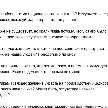
 особенностя­ми национального характера?
Несуны есть вез
юзе, пожалуй, харак­терны только для него.
е не существу­ет, но крали лишь потому, что у самих было
х, недостаток ресурса компенси­руется воровством.
, продолжает .иметь место и на постсоветском пространстве
сихике наших людей? Пре­одолимо ли оно?
 не принадлежит то, что лежит плохо, в норме он вынужден
орошо. Если не делаете, то оно вам не нужно.
стиками связано желание украсть на производстве? Жаднос
 злого начальника? Может быть, отсутствие навыков
ради»?
ого поведения человека, клептомания как навязчивое жела