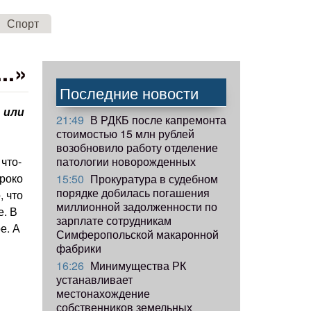
Спорт
..»
Последние новости
 или
21:49
В РДКБ после капремонта
стоимостью 15 млн рублей
возобновило работу отделение
патологии новорожденных
что-
ироко
15:50
Прокуратура в судебном
порядке добилась погашения
, что
миллионной задолженности по
е. В
зарплате сотрудникам
е. А
Симферопольской макаронной
фабрики
16:26
Минимущества РК
устанавливает
местонахождение
собственников земельных