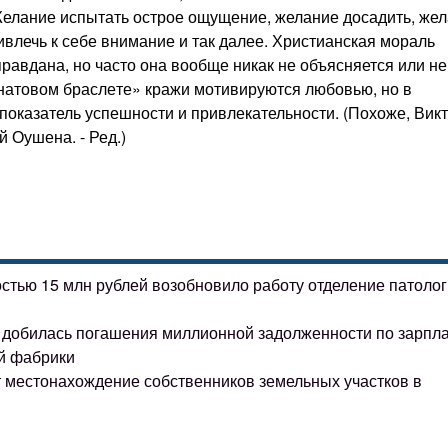
 Желание испытать острое ощущение, желание досадить, же
ивлечь к себе внимание и так далее. Христианская мораль
правдана, но часто она вообще никак не объясняется или не
натовом брасле­те» кражи мотивируются любовью, но в
показатель успешности и привлека­тельности. (Похоже, Вик
 Оушена. - Ред.)
остью 15 млн рублей возобновило работу отделение патоло
ке добилась погашения миллионной задолженности по зарпл
й фабрики
т местонахождение собственников земельных участков в