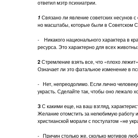
ответил мэтр психиатрии.
1
Связано ли явление советских несунов с
но масштабы, которые были в Советском Со
- Никакого национального характера в краж
ресурса. Это характерно для всех животны
2
Стремление взять все, что «плохо лежит»
Означа­ет ли это фатальное изменение в п
- Нет, непреодолимо. Если лично человеку
украсть. Сде­лайте так, чтобы оно лежало х
З
С какими еще, на ваш взгляд, характери
Же­лание отомстить за нелюбимую работу и
христианской морали с по­стулатом «не ук
- Причин столько же, сколько мотивов люб