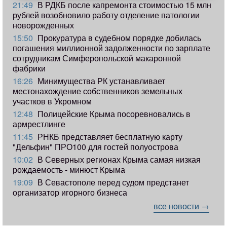
21:49
В РДКБ после капремонта стоимостью 15 млн
рублей возобновило работу отделение патологии
новорожденных
15:50
Прокуратура в судебном порядке добилась
погашения миллионной задолженности по зарплате
сотрудникам Симферопольской макаронной
фабрики
16:26
Минимущества РК устанавливает
местонахождение собственников земельных
участков в Укромном
12:48
Полицейские Крыма посоревновались в
армрестлинге
11:45
РНКБ представляет бесплатную карту
"Дельфин" ПРО100 для гостей полуострова
10:02
В Северных регионах Крыма самая низкая
рождаемость - минюст Крыма
19:09
В Севастополе перед судом предстанет
организатор игорного бизнеса
все новости →