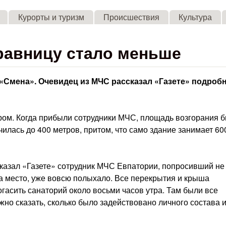
Skip to main content
Курорты и туризм
Происшествия
Культура
равницу стало меньше
 «Смена». Очевидец из МЧС рассказал «Газете» подроб
ом. Когда прибыли сотрудники МЧС, площадь возгорания 
илась до 400 метров, притом, что само здание занимает 60
сказал «Газете» сотрудник МЧС Евпатории, попросивший не
а место, уже вовсю полыхало. Все перекрытия и крыша
огасить санаторий около восьми часов утра. Там были все
но сказать, сколько было задействовано личного состава 