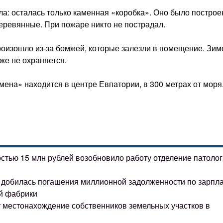
ла: осталась только каменная «коробка». Оно было построе
деревянные. При пожаре никто не пострадал.
роизошло из-за бомжей, которые залезли в помещение. Зим
же не охраняется.
ена» находится в центре Евпатории, в 300 метрах от моря
остью 15 млн рублей возобновило работу отделение патоло
ке добилась погашения миллионной задолженности по зарпл
й фабрики
т местонахождение собственников земельных участков в