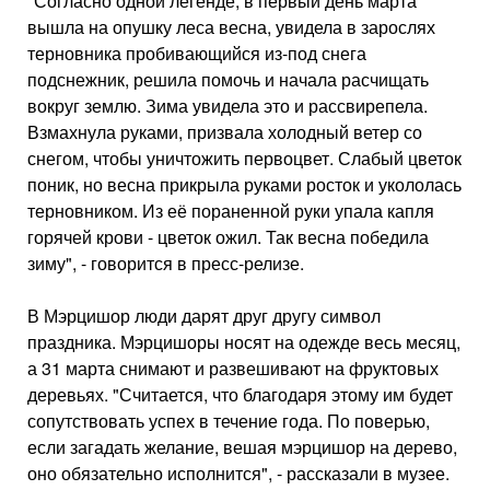
"Согласно одной легенде, в первый день марта
вышла на опушку леса весна, увидела в зарослях
терновника пробивающийся из-под снега
подснежник, решила помочь и начала расчищать
вокруг землю. Зима увидела это и рассвирепела.
Взмахнула руками, призвала холодный ветер со
снегом, чтобы уничтожить первоцвет. Слабый цветок
поник, но весна прикрыла руками росток и укололась
терновником. Из её пораненной руки упала капля
горячей крови - цветок ожил. Так весна победила
зиму", - говорится в пресс-релизе.
В Мэрцишор люди дарят друг другу символ
праздника. Мэрцишоры носят на одежде весь месяц,
а 31 марта снимают и развешивают на фруктовых
деревьях. "Считается, что благодаря этому им будет
сопутствовать успех в течение года. По поверью,
если загадать желание, вешая мэрцишор на дерево,
оно обязательно исполнится", - рассказали в музее.