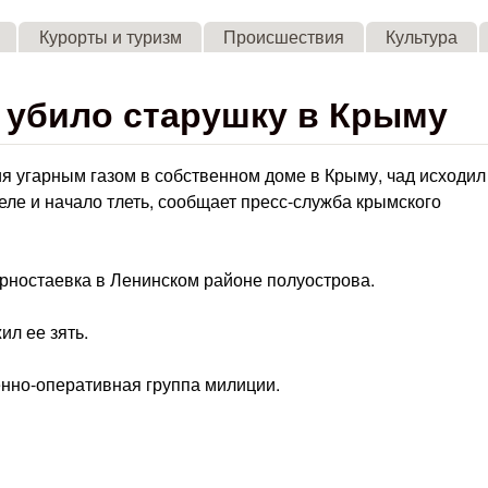
Skip to main content
Курорты и туризм
Происшествия
Культура
 убило старушку в Крыму
я угарным газом в собственном доме в Крыму, чад исходил
еле и начало тлеть, сообщает пресс-служба крымского
рностаевка в Ленинском районе полуострова.
ил ее зять.
енно-оперативная группа милиции.