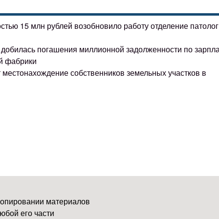
остью 15 млн рублей возобновило работу отделение патоло
ке добилась погашения миллионной задолженности по зарпл
й фабрики
т местонахождение собственников земельных участков в
копировании материалов
юбой его части