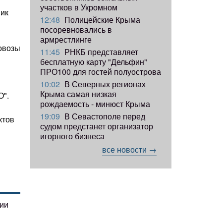
участков в Укромном
ник
12:48
Полицейские Крыма
посоревновались в
армрестлинге
ровозы
11:45
РНКБ представляет
бесплатную карту "Дельфин"
ПРО100 для гостей полуострова
10:02
В Северных регионах
Крыма самая низкая
О".
рождаемость - минюст Крыма
19:09
В Севастополе перед
ктов
судом предстанет организатор
игорного бизнеса
все новости →
гии