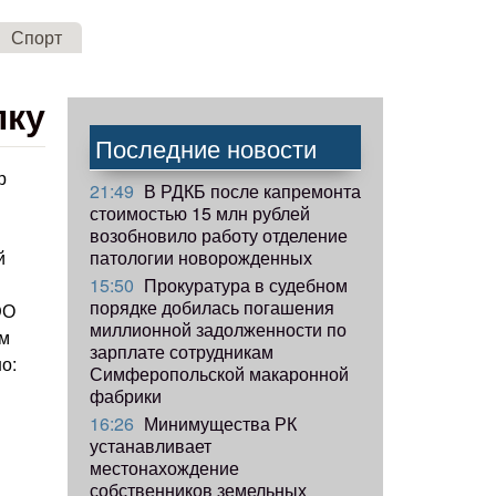
Спорт
лку
Последние новости
р
21:49
В РДКБ после капремонта
стоимостью 15 млн рублей
возобновило работу отделение
патологии новорожденных
й
15:50
Прокуратура в судебном
порядке добилась погашения
ЭО
миллионной задолженности по
ом
зарплате сотрудникам
о:
Симферопольской макаронной
фабрики
16:26
Минимущества РК
устанавливает
местонахождение
собственников земельных