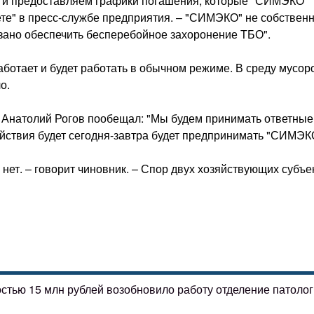
ь, и предоставляем графики погашения, которые "СИМЭКО"
ете" в пресс-службе предприятия. – "СИМЭКО" не собствен
язано обеспечить бесперебойное захоронение ТБО".
аботает и будет работать в обычном режиме. В среду мусо
о.
Анатолий Рогов пообещал: "Мы будем принимать ответные
действия будет сегодня-завтра будет предпринимать "СИМЭК
, нет. – говорит чиновник. – Спор двух хозяйствующих субъе
остью 15 млн рублей возобновило работу отделение патоло