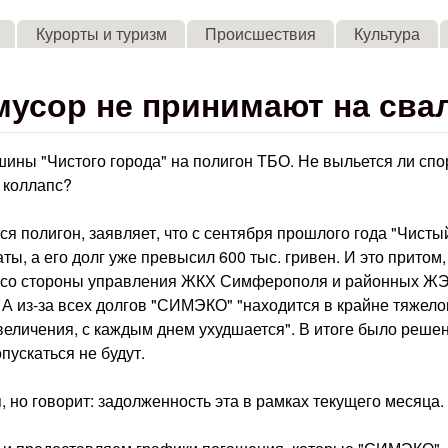
Skip to main content
Курорты и туризм
Происшествия
Культура
усор не принимают на сва
шины "Чистого города" на полигон ТБО. Не выльется ли спо
й коллапс?
я полигон, заявляет, что с сентября прошлого года "Чисты
ы, а его долг уже превысил 600 тыс. гривен. И это притом,
у" со стороны управления ЖКХ Симферополя и районных Ж
А из-за всех долгов "СИМЭКО" "находится в крайне тяжел
еличения, с каждым днем ухудшается". В итоге было решен
пускаться не будут.
, но говорит: задолженность эта в рамках текущего месяца.