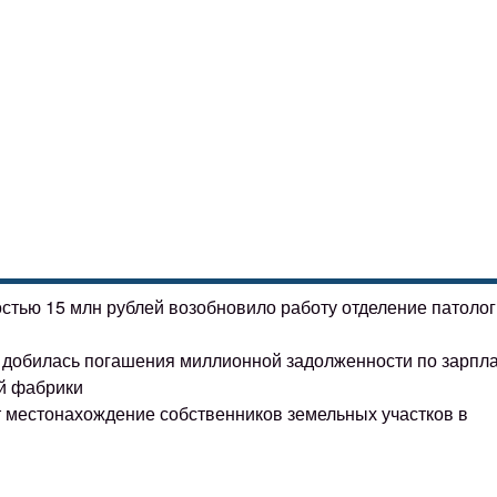
остью 15 млн рублей возобновило работу отделение патоло
ке добилась погашения миллионной задолженности по зарпл
й фабрики
т местонахождение собственников земельных участков в