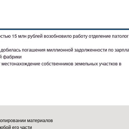
остью 15 млн рублей возобновило работу отделение патоло
ке добилась погашения миллионной задолженности по зарпл
й фабрики
т местонахождение собственников земельных участков в
копировании материалов
юбой его части