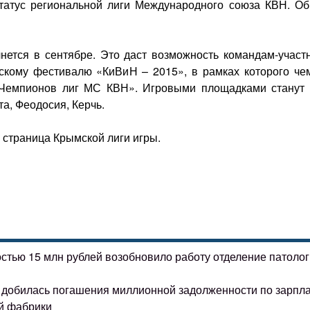
татус региональной лиги Международного союза КВН. Об
нется в сентябре. Это даст возможность командам-участ
нскому фестивалю «КиВиН – 2015», в рамках которого че
 Чемпионов лиг МС КВН». Игровыми площадками станут 
а, Феодосия, Керчь.
страница Крымской лиги игры.
остью 15 млн рублей возобновило работу отделение патоло
ке добилась погашения миллионной задолженности по зарпл
й фабрики