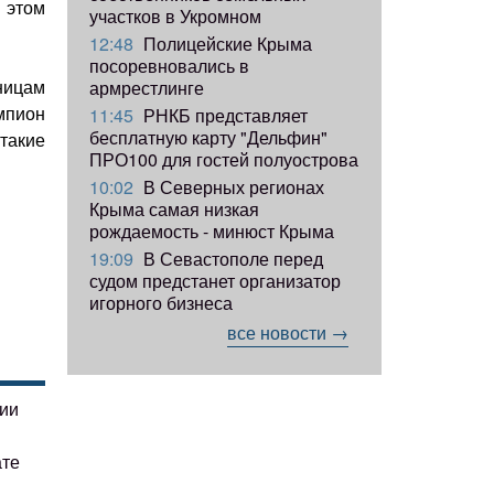
 этом
участков в Укромном
12:48
Полицейские Крыма
посоревновались в
ницам
армрестлинге
мпион
11:45
РНКБ представляет
бесплатную карту "Дельфин"
такие
ПРО100 для гостей полуострова
10:02
В Северных регионах
Крыма самая низкая
рождаемость - минюст Крыма
19:09
В Севастополе перед
судом предстанет организатор
игорного бизнеса
все новости →
гии
ате