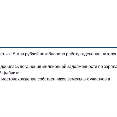
остью 15 млн рублей возобновило работу отделение патоло
ке добилась погашения миллионной задолженности по зарпл
й фабрики
т местонахождение собственников земельных участков в