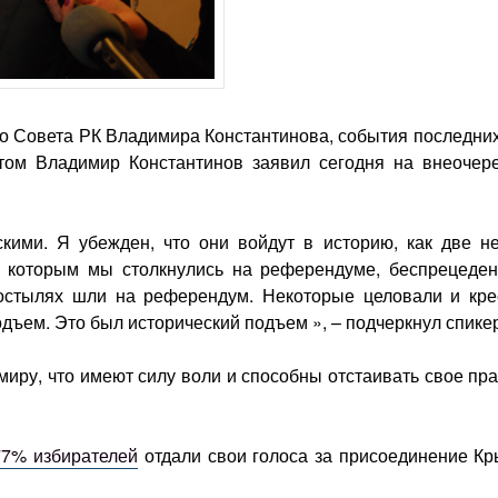
о Совета РК Владимира Константинова, события последних
том Владимир Константинов заявил сегодня на внеочер
кими. Я убежден, что они войдут в историю, как две не
с которым мы столкнулись на референдуме, беспрецеден
остылях шли на референдум. Некоторые целовали и кре
ъем. Это был исторический подъем », – подчеркнул спикер
иру, что имеют силу воли и способны отстаивать свое пр
77% избирателей
отдали свои голоса за присоединение Кр