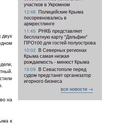
участков в Укромном
12:48
Полицейские Крыма
посоревновались в
армрестлинге
11:45
РНКБ представляет
 двух
бесплатную карту "Дельфин"
ПРО100 для гостей полуострова
едном
10:02
В Северных регионах
Крыма самая низкая
рождаемость - минюст Крыма
дели,
19:09
В Севастополе перед
тный.
судом предстанет организатор
стили
игорного бизнеса
.
все новости →
аво на
ыма к