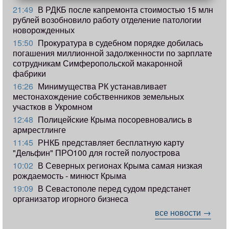
21:49
В РДКБ после капремонта стоимостью 15 млн
рублей возобновило работу отделение патологии
новорожденных
15:50
Прокуратура в судебном порядке добилась
погашения миллионной задолженности по зарплате
сотрудникам Симферопольской макаронной
фабрики
16:26
Минимущества РК устанавливает
местонахождение собственников земельных
участков в Укромном
12:48
Полицейские Крыма посоревновались в
армрестлинге
11:45
РНКБ представляет бесплатную карту
"Дельфин" ПРО100 для гостей полуострова
10:02
В Северных регионах Крыма самая низкая
рождаемость - минюст Крыма
19:09
В Севастополе перед судом предстанет
организатор игорного бизнеса
все новости →