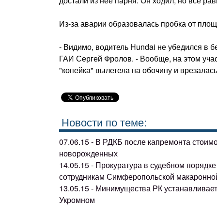
достали из нее парня. Он ходил, но все рав
Из-за аварии образовалась пробка от пло
- Видимо, водитель Hundai не убедился в б
ГАИ Сергей Фролов. - Вообще, на этом учас
"копейка" вылетела на обочину и врезалась
Новости по теме:
07.06.15 - В РДКБ после капремонта стоим
новорожденных
14.05.15 - Прокуратура в судебном поряд
сотрудникам Симферопольской макаронно
13.05.15 - Минимущества РК устанавливае
Укромном