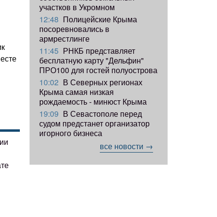
участков в Укромном
12:48
Полицейские Крыма
посоревновались в
армрестлинге
ик
11:45
РНКБ представляет
месте
бесплатную карту "Дельфин"
ПРО100 для гостей полуострова
10:02
В Северных регионах
Крыма самая низкая
рождаемость - минюст Крыма
19:09
В Севастополе перед
судом предстанет организатор
игорного бизнеса
гии
все новости →
ате