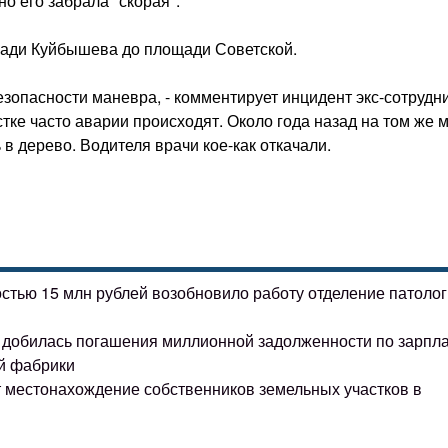
но его забрала "скорая".
щади Куйбышева до площади Советской.
езопасности маневра, - комментирует инцидент экс-сотрудн
тке часто аварии происходят. Около года назад на том же 
 в дерево. Водителя врачи кое-как откачали.
остью 15 млн рублей возобновило работу отделение патоло
ке добилась погашения миллионной задолженности по зарпл
й фабрики
т местонахождение собственников земельных участков в