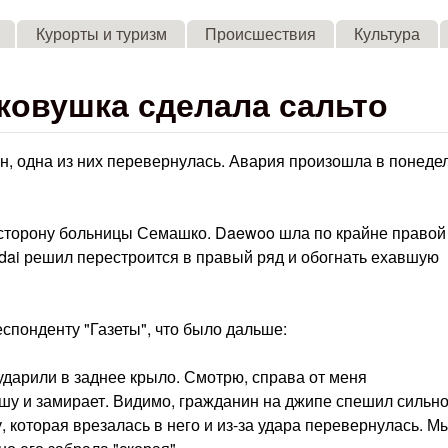
Skip to main content
Курорты и туризм
Происшествия
Культура
ковушка сделала сальто
, одна из них перевернулась. Авария произошла в понеде
 сторону больницы Семашко. Daewoo шла по крайне правой
dai решил перестроится в правый ряд и обогнать ехавшую
спонденту "Газеты", что было дальше:
 ударили в заднее крыло. Смотрю, справа от меня
шу и замирает. Видимо, гражданин на джипе спешил сильно
 которая врезалась в него и из-за удара перевернулась. М