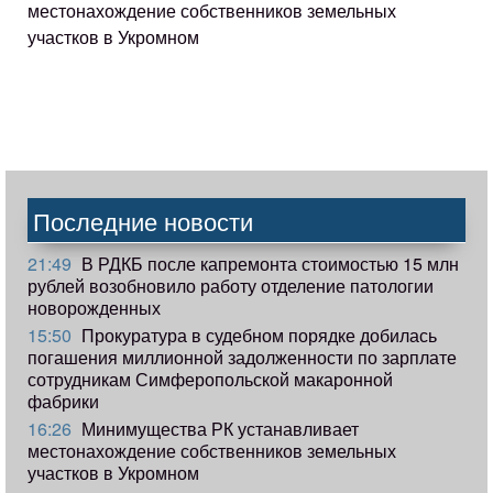
местонахождение собственников земельных
участков в Укромном
Последние новости
21:49
В РДКБ после капремонта стоимостью 15 млн
рублей возобновило работу отделение патологии
новорожденных
15:50
Прокуратура в судебном порядке добилась
погашения миллионной задолженности по зарплате
сотрудникам Симферопольской макаронной
фабрики
16:26
Минимущества РК устанавливает
местонахождение собственников земельных
участков в Укромном