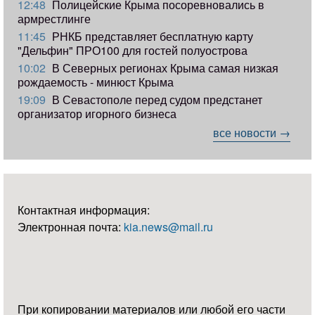
12:48
Полицейские Крыма посоревновались в
армрестлинге
11:45
РНКБ представляет бесплатную карту
"Дельфин" ПРО100 для гостей полуострова
10:02
В Северных регионах Крыма самая низкая
рождаемость - минюст Крыма
19:09
В Севастополе перед судом предстанет
организатор игорного бизнеса
все новости →
Контактная информация:
Электронная почта:
kia.news@mail.ru
При копировании материалов или любой его части