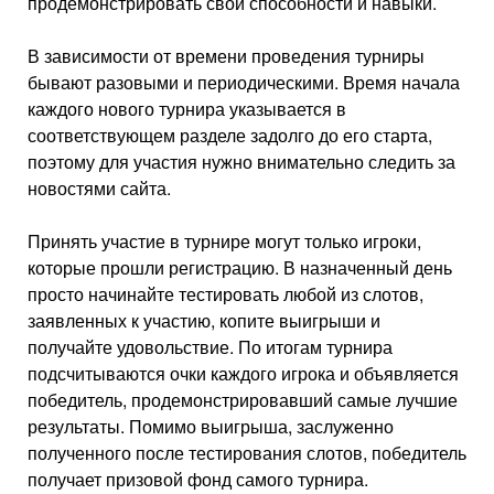
продемонстрировать свои способности и навыки.
В зависимости от времени проведения турниры
бывают разовыми и периодическими. Время начала
каждого нового турнира указывается в
соответствующем разделе задолго до его старта,
поэтому для участия нужно внимательно следить за
новостями сайта.
Принять участие в турнире могут только игроки,
которые прошли регистрацию. В назначенный день
просто начинайте тестировать любой из слотов,
заявленных к участию, копите выигрыши и
получайте удовольствие. По итогам турнира
подсчитываются очки каждого игрока и объявляется
победитель, продемонстрировавший самые лучшие
результаты. Помимо выигрыша, заслуженно
полученного после тестирования слотов, победитель
получает призовой фонд самого турнира.