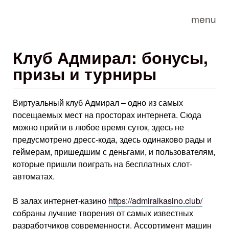
Skip to main content
menu
Клуб Адмирал: бонусы,
призы и турниры
Виртуальный клуб Адмирал – одно из самых
посещаемых мест на просторах интернета. Сюда
можно прийти в любое время суток, здесь не
предусмотрено дресс-кода, здесь одинаково рады и
геймерам, пришедшим с деньгами, и пользователям,
которые пришли поиграть на бесплатных слот-
автоматах.
В залах интернет-казино
https://admiralkasino.club/
собраны лучшие творения от самых известных
разработчиков современности. Ассортимент машин