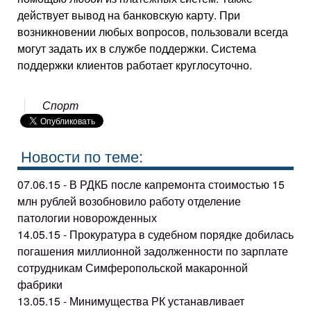
действует вывод на банковскую карту. При
возникновении любых вопросов, пользовали всегда
могут задать их в службе поддержки. Система
поддержки клиентов работает круглосуточно.
Спорт
Новости по теме:
07.06.15 - В РДКБ после капремонта стоимостью 15
млн рублей возобновило работу отделение
патологии новорожденных
14.05.15 - Прокуратура в судебном порядке добилась
погашения миллионной задолженности по зарплате
сотрудникам Симферопольской макаронной
фабрики
13.05.15 - Минимущества РК устанавливает